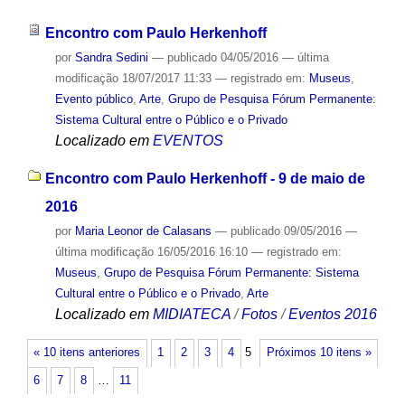
Encontro com Paulo Herkenhoff
por
Sandra Sedini
—
publicado
04/05/2016
—
última
modificação
18/07/2017 11:33
— registrado em:
Museus
,
Evento público
,
Arte
,
Grupo de Pesquisa Fórum Permanente:
Sistema Cultural entre o Público e o Privado
Localizado em
EVENTOS
Encontro com Paulo Herkenhoff - 9 de maio de
2016
por
Maria Leonor de Calasans
—
publicado
09/05/2016
—
última modificação
16/05/2016 16:10
— registrado em:
Museus
,
Grupo de Pesquisa Fórum Permanente: Sistema
Cultural entre o Público e o Privado
,
Arte
Localizado em
MIDIATECA
/
Fotos
/
Eventos 2016
« 10 itens anteriores
1
2
3
4
5
Próximos 10 itens »
6
7
8
…
11