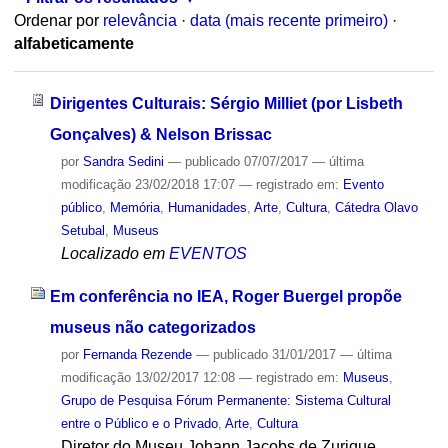
Ordenar por
relevância
·
data (mais recente primeiro)
·
alfabeticamente
Dirigentes Culturais: Sérgio Milliet (por Lisbeth
Gonçalves) & Nelson Brissac
por
Sandra Sedini
—
publicado
07/07/2017
—
última
modificação
23/02/2018 17:07
— registrado em:
Evento
público
,
Memória
,
Humanidades
,
Arte
,
Cultura
,
Cátedra Olavo
Setubal
,
Museus
Localizado em
EVENTOS
Em conferência no IEA, Roger Buergel propõe
museus não categorizados
por
Fernanda Rezende
—
publicado
31/01/2017
—
última
modificação
13/02/2017 12:08
— registrado em:
Museus
,
Grupo de Pesquisa Fórum Permanente: Sistema Cultural
entre o Público e o Privado
,
Arte
,
Cultura
Diretor do Museu Johann Jacobs de Zurique