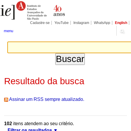
Ir
Ferramentas
Seções
para
Pessoais
o
conteúdo.
|
Cadastre-se
YouTube
Instagram
WhatsApp
English
Ir
para
menu
a
navegação
Resultado da busca
Assinar um RSS sempre atualizado.
102
itens atendem ao seu critério.
Filtrar os resultados