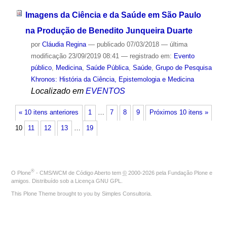
Imagens da Ciência e da Saúde em São Paulo
na Produção de Benedito Junqueira Duarte
por
Cláudia Regina
—
publicado
07/03/2018
—
última
modificação
23/09/2019 08:41
— registrado em:
Evento
público
,
Medicina
,
Saúde Pública
,
Saúde
,
Grupo de Pesquisa
Khronos: História da Ciência, Epistemologia e Medicina
Localizado em
EVENTOS
« 10 itens anteriores
1
…
7
8
9
Próximos 10 itens »
10
11
12
13
…
19
®
O
Plone
- CMS/WCM de Código Aberto
tem
©
2000-2026 pela
Fundação Plone
e
amigos. Distribuído sob a
Licença GNU GPL
.
This Plone Theme brought to you by
Simples Consultoria
.