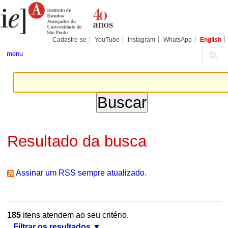
Ir
Ferramentas
Seções
para
Pessoais
o
conteúdo.
|
Cadastre-se
YouTube
Instagram
WhatsApp
English
Ir
para
menu
a
navegação
Resultado da busca
Assinar um RSS sempre atualizado.
185
itens atendem ao seu critério.
Filtrar os resultados