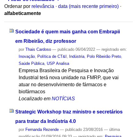
Ordenar por
relevância
·
data (mais recente primeiro)
·
alfabeticamente
Sociedade é quem mais ganha com Embrapii
em Ribeirão, diz professor
por
Thais Cardoso
—
publicado
06/04/2022
— registrado em:
Inovação
,
Política de CT&I
,
Indústria
,
Polo Ribeirão Preto
,
Saúde Pública
,
USP Analisa
Empresa Brasileira de Pesquisa e Inovação
Industrial terá nova unidade na FMRP, que vai
atuar no desenvolvimento de fármacos e
biofármacos
Localizado em
NOTÍCIAS
Strategic Workshop traz ministro e secretários
para tratar da Indústria 4.0
por
Fernanda Rezende
—
publicado
23/08/2016
—
última
modificação
01/09/2016 09:33
— registrado em:
Pesquisa
,