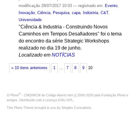
modificação
28/07/2017 10:03
— registrado em:
Evento
,
Inovação
,
Ciência
,
Pesquisa
,
capa
,
Indústria
,
C&T
,
Universidade
"Ciência & Industria - Construindo Novos
Caminhos em Tempos Desafiadores" foi o tema
do encontro da série Strategic Workshops
realizado no dia 19 de junho.
Localizado em
NOTÍCIAS
« 10 itens anteriores
1
…
7
8
9
10
®
O
Plone
- CMS/WCM de Código Aberto
tem
©
2000-2026 pela
Fundação Plone
e
amigos. Distribuído sob a
Licença GNU GPL
.
This Plone Theme brought to you by
Simples Consultoria
.