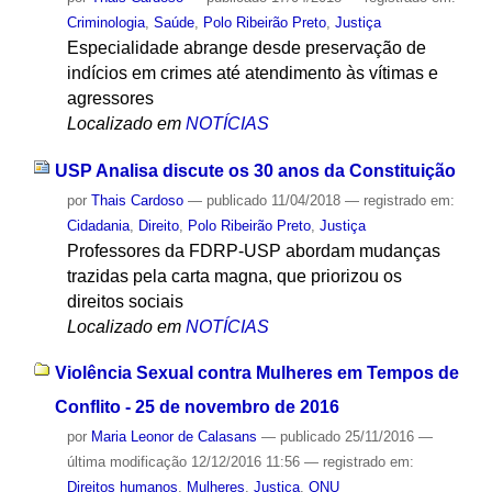
Criminologia
,
Saúde
,
Polo Ribeirão Preto
,
Justiça
Especialidade abrange desde preservação de
indícios em crimes até atendimento às vítimas e
agressores
Localizado em
NOTÍCIAS
USP Analisa discute os 30 anos da Constituição
por
Thais Cardoso
—
publicado
11/04/2018
— registrado em:
Cidadania
,
Direito
,
Polo Ribeirão Preto
,
Justiça
Professores da FDRP-USP abordam mudanças
trazidas pela carta magna, que priorizou os
direitos sociais
Localizado em
NOTÍCIAS
Violência Sexual contra Mulheres em Tempos de
Conflito - 25 de novembro de 2016
por
Maria Leonor de Calasans
—
publicado
25/11/2016
—
última modificação
12/12/2016 11:56
— registrado em:
Direitos humanos
,
Mulheres
,
Justiça
,
ONU