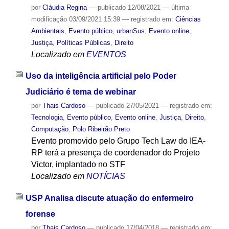
por
Cláudia Regina
—
publicado
12/08/2021
—
última
modificação
03/09/2021 15:39
— registrado em:
Ciências
Ambientais
,
Evento público
,
urbanSus
,
Evento online
,
Justiça
,
Políticas Públicas
,
Direito
Localizado em
EVENTOS
Uso da inteligência artificial pelo Poder
Judiciário é tema de webinar
por
Thais Cardoso
—
publicado
27/05/2021
— registrado em:
Tecnologia
,
Evento público
,
Evento online
,
Justiça
,
Direito
,
Computação
,
Polo Ribeirão Preto
Evento promovido pelo Grupo Tech Law do IEA-
RP terá a presença de coordenador do Projeto
Victor, implantado no STF
Localizado em
NOTÍCIAS
USP Analisa discute atuação do enfermeiro
forense
por
Thais Cardoso
—
publicado
17/04/2018
— registrado em: