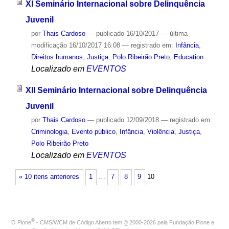
XI Seminário Internacional sobre Delinquência
Juvenil
por
Thais Cardoso
—
publicado
16/10/2017
—
última
modificação
16/10/2017 16:08
— registrado em:
Infância
,
Direitos humanos
,
Justiça
,
Polo Ribeirão Preto
,
Education
Localizado em
EVENTOS
XII Seminário Internacional sobre Delinquência
Juvenil
por
Thais Cardoso
—
publicado
12/09/2018
— registrado em:
Criminologia
,
Evento público
,
Infância
,
Violência
,
Justiça
,
Polo Ribeirão Preto
Localizado em
EVENTOS
« 10 itens anteriores
1
…
7
8
9
10
®
O
Plone
- CMS/WCM de Código Aberto
tem
©
2000-2026 pela
Fundação Plone
e