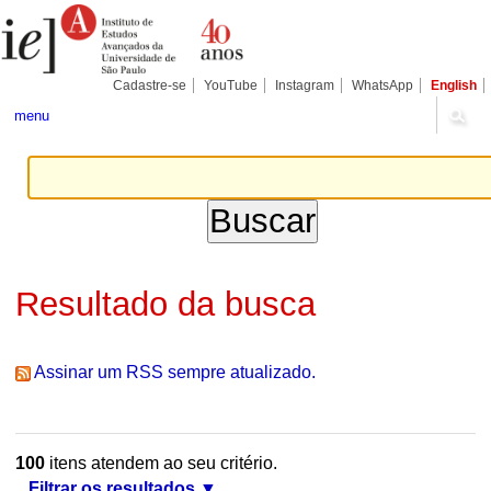
Ir
Ferramentas
Seções
para
Pessoais
o
conteúdo.
|
Cadastre-se
YouTube
Instagram
WhatsApp
English
Ir
para
menu
a
navegação
Resultado da busca
Assinar um RSS sempre atualizado.
100
itens atendem ao seu critério.
Filtrar os resultados