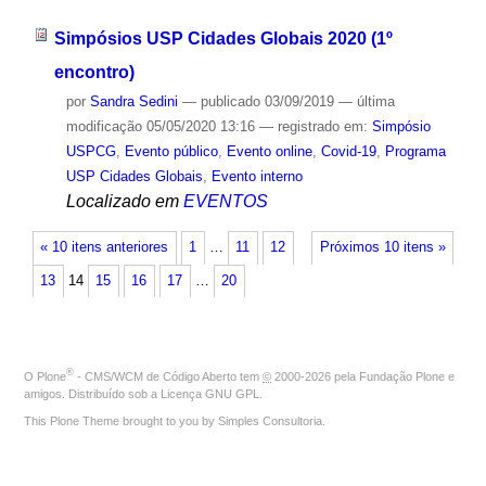
Simpósios USP Cidades Globais 2020 (1º
encontro)
por
Sandra Sedini
—
publicado
03/09/2019
—
última
modificação
05/05/2020 13:16
— registrado em:
Simpósio
USPCG
,
Evento público
,
Evento online
,
Covid-19
,
Programa
USP Cidades Globais
,
Evento interno
Localizado em
EVENTOS
« 10 itens anteriores
1
…
11
12
Próximos 10 itens »
13
14
15
16
17
…
20
®
O
Plone
- CMS/WCM de Código Aberto
tem
©
2000-2026 pela
Fundação Plone
e
amigos. Distribuído sob a
Licença GNU GPL
.
This Plone Theme brought to you by
Simples Consultoria
.