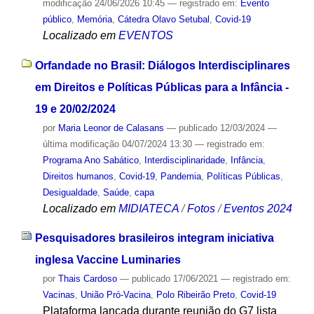
modificação
24/06/2026 10:45
— registrado em:
Evento
público
,
Memória
,
Cátedra Olavo Setubal
,
Covid-19
Localizado em
EVENTOS
Orfandade no Brasil: Diálogos Interdisciplinares
em Direitos e Políticas Públicas para a Infância -
19 e 20/02/2024
por
Maria Leonor de Calasans
—
publicado
12/03/2024
—
última modificação
04/07/2024 13:30
— registrado em:
Programa Ano Sabático
,
Interdisciplinaridade
,
Infância
,
Direitos humanos
,
Covid-19
,
Pandemia
,
Políticas Públicas
,
Desigualdade
,
Saúde
,
capa
Localizado em
MIDIATECA
/
Fotos
/
Eventos 2024
Pesquisadores brasileiros integram iniciativa
inglesa Vaccine Luminaries
por
Thais Cardoso
—
publicado
17/06/2021
— registrado em:
Vacinas
,
União Pró-Vacina
,
Polo Ribeirão Preto
,
Covid-19
Plataforma lançada durante reunião do G7 lista