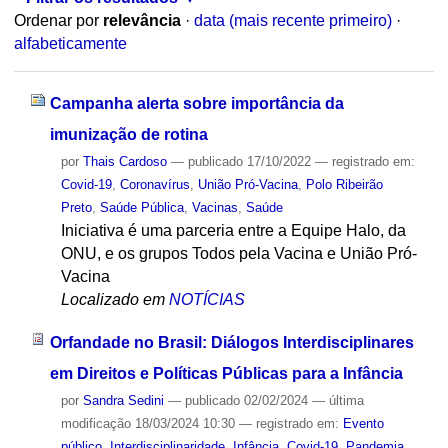
Ordenar por
relevância
·
data (mais recente primeiro)
·
alfabeticamente
Campanha alerta sobre importância da
imunização de rotina
por
Thais Cardoso
—
publicado
17/10/2022
— registrado em:
Covid-19
,
Coronavírus
,
União Pró-Vacina
,
Polo Ribeirão
Preto
,
Saúde Pública
,
Vacinas
,
Saúde
Iniciativa é uma parceria entre a Equipe Halo, da
ONU, e os grupos Todos pela Vacina e União Pró-
Vacina
Localizado em
NOTÍCIAS
Orfandade no Brasil: Diálogos Interdisciplinares
em Direitos e Políticas Públicas para a Infância
por
Sandra Sedini
—
publicado
02/02/2024
—
última
modificação
18/03/2024 10:30
— registrado em:
Evento
público
,
Interdisciplinaridade
,
Infância
,
Covid-19
,
Pandemia
,