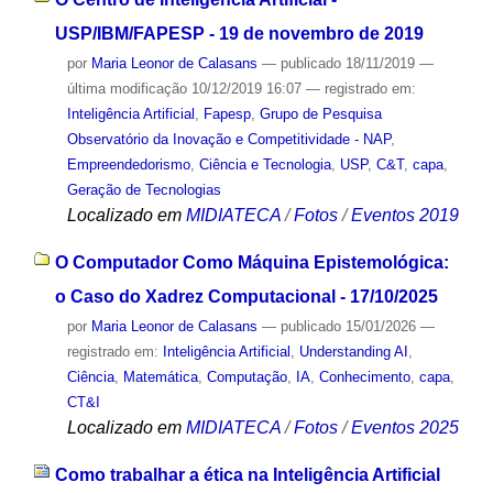
USP/IBM/FAPESP - 19 de novembro de 2019
por
Maria Leonor de Calasans
—
publicado
18/11/2019
—
última modificação
10/12/2019 16:07
— registrado em:
Inteligência Artificial
,
Fapesp
,
Grupo de Pesquisa
Observatório da Inovação e Competitividade - NAP
,
Empreendedorismo
,
Ciência e Tecnologia
,
USP
,
C&T
,
capa
,
Geração de Tecnologias
Localizado em
MIDIATECA
/
Fotos
/
Eventos 2019
O Computador Como Máquina Epistemológica:
o Caso do Xadrez Computacional - 17/10/2025
por
Maria Leonor de Calasans
—
publicado
15/01/2026
—
registrado em:
Inteligência Artificial
,
Understanding AI
,
Ciência
,
Matemática
,
Computação
,
IA
,
Conhecimento
,
capa
,
CT&I
Localizado em
MIDIATECA
/
Fotos
/
Eventos 2025
Como trabalhar a ética na Inteligência Artificial