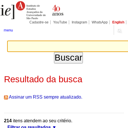
Ir
Ferramentas
Seções
para
Pessoais
o
conteúdo.
|
Cadastre-se
YouTube
Instagram
WhatsApp
English
Ir
para
menu
a
navegação
Resultado da busca
Assinar um RSS sempre atualizado.
214
itens atendem ao seu critério.
Filtrar os resultados