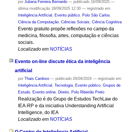
por
Juliana Ferreira Bernardo
—
publicado
16/09/2025
—
última modificação
18/09/2025 12:30
— registrado em:
Inteligência Artificial
,
Evento público
,
Polo São Carlos
,
Ciência da Computação
,
Ciências Sociais
,
Ciência Cognitiva
Evento gratuito propõe reflexões no campo da
medicina, filosofia, artes, computação e ciências
sociais.
Localizado em
NOTÍCIAS
Evento on-line discute ética da inteligência
artificial
por
Thais Cardoso
—
publicado
26/04/2024
— registrado em:
Inteligência Artificial
,
Tecnologia
,
Evento público
,
Grupos de
Estudo
,
Evento online
,
Direito
,
Polo Ribeirão Preto
Realização é do Grupo de Estudos TechLaw do
IEA-RP e da iniciativa Understanding Artificial
Intelligence, do IEA
Localizado em
NOTÍCIAS
O Centro de Inteligência Artificial -