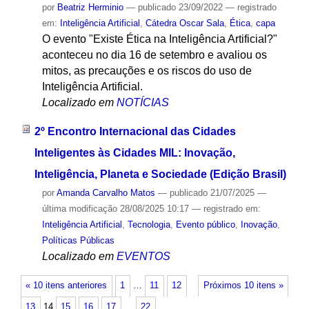
por
Beatriz Herminio
—
publicado
23/09/2022
— registrado
em:
Inteligência Artificial
,
Cátedra Oscar Sala
,
Ética
,
capa
O evento "Existe Ética na Inteligência Artificial?"
aconteceu no dia 16 de setembro e avaliou os
mitos, as precauções e os riscos do uso de
Inteligência Artificial.
Localizado em
NOTÍCIAS
2º Encontro Internacional das Cidades
Inteligentes às Cidades MIL: Inovação,
Inteligência, Planeta e Sociedade (Edição Brasil)
por
Amanda Carvalho Matos
—
publicado
21/07/2025
—
última modificação
28/08/2025 10:17
— registrado em:
Inteligência Artificial
,
Tecnologia
,
Evento público
,
Inovação
,
Políticas Públicas
Localizado em
EVENTOS
« 10 itens anteriores
1
…
11
12
Próximos 10 itens »
13
14
15
16
17
…
22