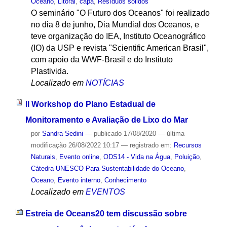
Oceano
,
Litoral
,
capa
,
Resíduos sólidos
O seminário "O Futuro dos Oceanos" foi realizado
no dia 8 de junho, Dia Mundial dos Oceanos, e
teve organização do IEA, Instituto Oceanográfico
(IO) da USP e revista "Scientific American Brasil",
com apoio da WWF-Brasil e do Instituto
Plastivida.
Localizado em
NOTÍCIAS
II Workshop do Plano Estadual de
Monitoramento e Avaliação de Lixo do Mar
por
Sandra Sedini
—
publicado
17/08/2020
—
última
modificação
26/08/2022 10:17
— registrado em:
Recursos
Naturais
,
Evento online
,
ODS14 - Vida na Água
,
Poluição
,
Cátedra UNESCO Para Sustentabilidade do Oceano
,
Oceano
,
Evento interno
,
Conhecimento
Localizado em
EVENTOS
Estreia de Oceans20 tem discussão sobre