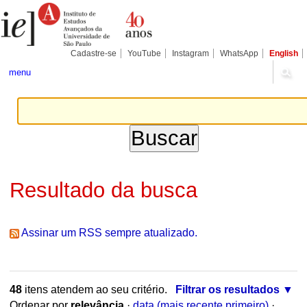
Ir
Ferramentas
Seções
para
Pessoais
o
conteúdo.
|
Cadastre-se
YouTube
Instagram
WhatsApp
English
Ir
para
menu
a
navegação
Resultado da busca
Assinar um RSS sempre atualizado.
48
itens atendem ao seu critério.
Filtrar os resultados
Ordenar por
relevância
·
data (mais recente primeiro)
·