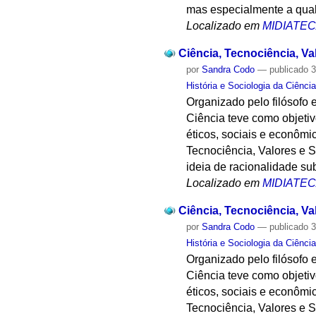
mas especialmente a qual
Localizado em
MIDIATE
Ciência, Tecnociência, Va
por
Sandra Codo
—
publicado
3
História e Sociologia da Ciênci
Organizado pelo filósofo e
Ciência teve como objetivo
éticos, sociais e econômi
Tecnociência, Valores e 
ideia de racionalidade sub
Localizado em
MIDIATE
Ciência, Tecnociência, V
por
Sandra Codo
—
publicado
3
História e Sociologia da Ciênci
Organizado pelo filósofo e
Ciência teve como objetivo
éticos, sociais e econômi
Tecnociência, Valores e S