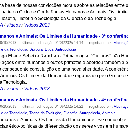
 na base de nossas convicções morais sobre as relações entre 
ez parte do Ciclo de Conferências Humanos e Animais: Os Limi
losofia, História e Sociologia da Ciência e da Tecnologia.
CA
/
Vídeos
/
Vídeos 2013
manos e Animais: Os Limites da Humanidade - 3ª conferênc
0/10/2013
—
última modificação
04/06/2025 14:14
— registrado em:
Abstraç
a e da Tecnologia
,
Biologia
,
Ética
,
Antropologia
loga Eliane Sebeika Rapchan - Primatologia, "Culturas" não H
relações entre humanos e outros primatas e abordou também a p
 a consequente constituição de uma nova alteridade. A conferênc
nimais: Os Limites da Humanidade organizado pelo Grupo de P
a Tecnologia.
CA
/
Vídeos
/
Vídeos 2013
manos e Animais: Os Limites da Humanidade - 4ª conferênc
0/10/2013
—
última modificação
04/06/2025 14:21
— registrado em:
Abstraç
a e da Tecnologia
,
Teoria da Evolução
,
Filosofia
,
Antropologia
,
Animais
Humanos e Animais: Os Limites da Humanidade teve como objetiv
cias ético-políticas da diferenciação dos seres vivos em huma