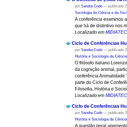
por
Sandra Codo
—
publicado
2
Sociologia da Ciência e da Tec
A conferência examinou as
que há de distintivo nos
Localizado em
MIDIATE
Ciclo de Conferências Hu
por
Sandra Codo
—
publicado
3
História e Sociologia da Ciênci
O filósofo italiano Loren
da cognição animal, parti
conferência Animalidade 
parte do Ciclo de Confe
Filosofia, História e Soci
Localizado em
MIDIATE
Ciclo de Conferências Hu
por
Sandra Codo
—
publicado
3
História e Sociologia da Ciênci
A questão geral apresent