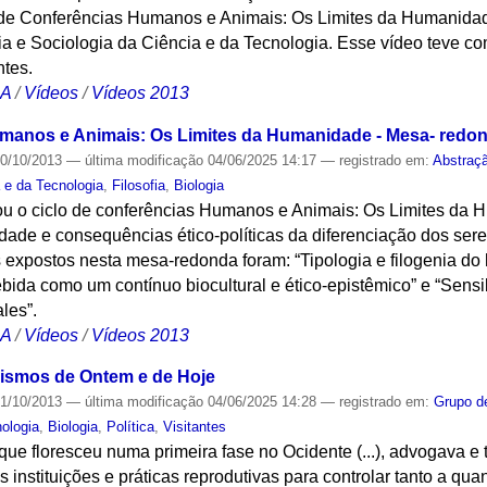
o de Conferências Humanos e Animais: Os Limites da Humanida
ória e Sociologia da Ciência e da Tecnologia. Esse vídeo teve
tes.
CA
/
Vídeos
/
Vídeos 2013
umanos e Animais: Os Limites da Humanidade - Mesa- redo
0/10/2013
—
última modificação
04/06/2025 14:17
— registrado em:
Abstraç
a e da Tecnologia
,
Filosofia
,
Biologia
u o ciclo de conferências Humanos e Animais: Os Limites da Hu
imidade e consequências ético-políticas da diferenciação dos s
expostos nesta mesa-redonda foram: “Tipologia e filogenia do 
ida como um contínuo biocultural e ético-epistêmico” e “Sensi
les”.
CA
/
Vídeos
/
Vídeos 2013
enismos de Ontem e de Hoje
1/10/2013
—
última modificação
04/06/2025 14:28
— registrado em:
Grupo de
nologia
,
Biologia
,
Política
,
Visitantes
que floresceu numa primeira fase no Ocidente (...), advogava 
s instituições e práticas reprodutivas para controlar tanto a qu