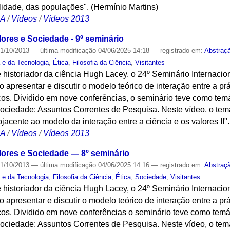
idade, das populações". (Hermínio Martins)
CA
/
Vídeos
/
Vídeos 2013
lores e Sociedade - 9º seminário
1/10/2013
—
última modificação
04/06/2025 14:18
— registrado em:
Abstraç
a e da Tecnologia
,
Ética
,
Filosofia da Ciência
,
Visitantes
 historiador da ciência Hugh Lacey, o 24º Seminário Internacion
 apresentar e discutir o modelo teórico de interação entre a prát
cos. Dividido em nove conferências, o seminário teve como temá
Sociedade: Assuntos Correntes de Pesquisa. Neste vídeo, o tem
jacente ao modelo da interação entre a ciência e os valores II".
CA
/
Vídeos
/
Vídeos 2013
alores e Sociedade — 8º seminário
1/10/2013
—
última modificação
04/06/2025 14:16
— registrado em:
Abstraç
a e da Tecnologia
,
Filosofia da Ciência
,
Ética
,
Sociedade
,
Visitantes
 historiador da ciência Hugh Lacey, o 24º Seminário Internacion
 apresentar e discutir o modelo teórico de interação entre a prát
cos. Dividido em nove conferências o seminário teve como temát
ociedade: Assuntos Correntes de Pesquisa. Neste vídeo, o tema 