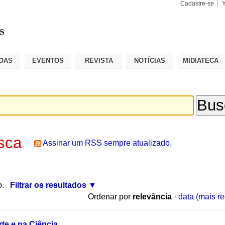
Cadastre-se
Busca
Busca
Avançad
OAS
EVENTOS
REVISTA
NOTÍCIAS
MIDIATECA
sca
Assinar um RSS sempre atualizado.
o.
Filtrar os resultados
Ordenar por
relevância
·
data (mais re
rte e na Ciência