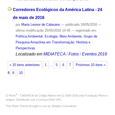
Corredores Ecológicos da América Latina - 24
de maio de 2016
por
Maria Leonor de Calasans
—
publicado
24/05/2016
—
última modificação
25/05/2016 14:45
— registrado em:
Política Ambiental
,
Ecologia
,
Meio Ambiente
,
Grupo de
Pesquisa Amazônia em Transformação: História e
Perspectivas
Localizado em
MIDIATECA
/
Fotos
/
Eventos 2016
« 10 itens anteriores
1
…
5
6
7
Próximos 10 itens »
8
9
10
®
O
Plone
- CMS/WCM de Código Aberto
tem
©
2000-2026 pela
Fundação Plone
e
amigos. Distribuído sob a
Licença GNU GPL
.
This Plone Theme brought to you by
Simples Consultoria
.