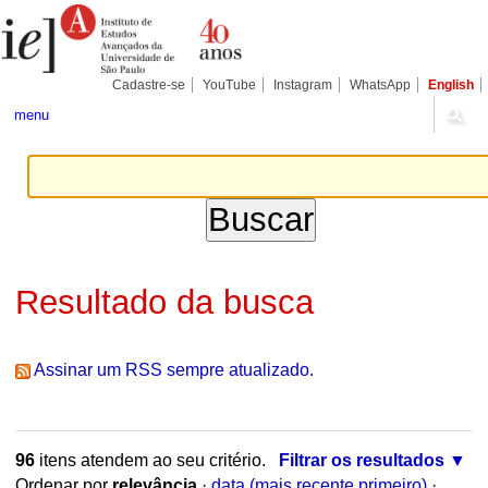
Ir
Ferramentas
Seções
para
Pessoais
o
conteúdo.
|
Cadastre-se
YouTube
Instagram
WhatsApp
English
Ir
para
menu
a
navegação
Resultado da busca
Assinar um RSS sempre atualizado.
96
itens atendem ao seu critério.
Filtrar os resultados
Ordenar por
relevância
·
data (mais recente primeiro)
·