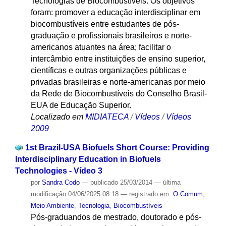
Tecnologias de Biocombustíveis. Os objetivos
foram: promover a educação interdisciplinar em
biocombustíveis entre estudantes de pós-
graduação e profissionais brasileiros e norte-
americanos atuantes na área; facilitar o
intercâmbio entre instituições de ensino superior,
científicas e outras organizações públicas e
privadas brasileiras e norte-americanas por meio
da Rede de Biocombustíveis do Conselho Brasil-
EUA de Educação Superior.
Localizado em
MIDIATECA
/
Vídeos
/
Vídeos
2009
1st Brazil-USA Biofuels Short Course: Providing
Interdisciplinary Education in Biofuels
Technologies - Vídeo 3
por
Sandra Codo
—
publicado
25/03/2014
—
última
modificação
04/06/2025 08:18
— registrado em:
O Comum
,
Meio Ambiente
,
Tecnologia
,
Biocombustíveis
Pós-graduandos de mestrado, doutorado e pós-