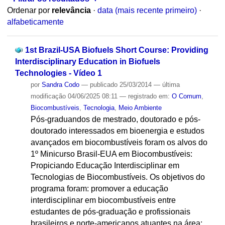
Ordenar por
relevância
·
data (mais recente primeiro)
·
alfabeticamente
1st Brazil-USA Biofuels Short Course: Providing
Interdisciplinary Education in Biofuels
Technologies - Vídeo 1
por
Sandra Codo
—
publicado
25/03/2014
—
última
modificação
04/06/2025 08:11
— registrado em:
O Comum
,
Biocombustíveis
,
Tecnologia
,
Meio Ambiente
Pós-graduandos de mestrado, doutorado e pós-
doutorado interessados em bioenergia e estudos
avançados em biocombustíveis foram os alvos do
1º Minicurso Brasil-EUA em Biocombustíveis:
Propiciando Educação Interdisciplinar em
Tecnologias de Biocombustíveis. Os objetivos do
programa foram: promover a educação
interdisciplinar em biocombustíveis entre
estudantes de pós-graduação e profissionais
brasileiros e norte-americanos atuantes na área;