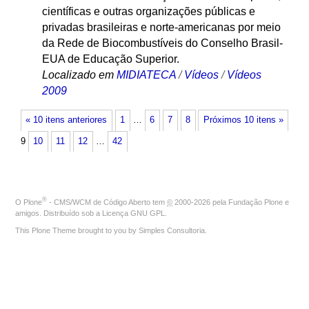
científicas e outras organizações públicas e
privadas brasileiras e norte-americanas por meio
da Rede de Biocombustíveis do Conselho Brasil-
EUA de Educação Superior.
Localizado em
MIDIATECA
/
Vídeos
/
Vídeos
2009
« 10 itens anteriores
1
…
6
7
8
Próximos 10 itens »
9
10
11
12
…
42
®
O
Plone
- CMS/WCM de Código Aberto
tem
©
2000-2026 pela
Fundação Plone
e
amigos. Distribuído sob a
Licença GNU GPL
.
This Plone Theme brought to you by
Simples Consultoria
.