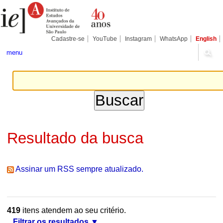
Ir
Ferramentas
Seções
para
Pessoais
o
conteúdo.
|
Cadastre-se
YouTube
Instagram
WhatsApp
English
Ir
para
menu
a
navegação
Resultado da busca
Assinar um RSS sempre atualizado.
419
itens atendem ao seu critério.
Filtrar os resultados