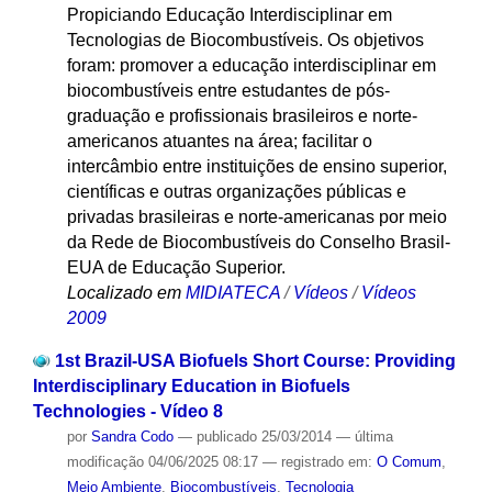
Propiciando Educação Interdisciplinar em
Tecnologias de Biocombustíveis. Os objetivos
foram: promover a educação interdisciplinar em
biocombustíveis entre estudantes de pós-
graduação e profissionais brasileiros e norte-
americanos atuantes na área; facilitar o
intercâmbio entre instituições de ensino superior,
científicas e outras organizações públicas e
privadas brasileiras e norte-americanas por meio
da Rede de Biocombustíveis do Conselho Brasil-
EUA de Educação Superior.
Localizado em
MIDIATECA
/
Vídeos
/
Vídeos
2009
1st Brazil-USA Biofuels Short Course: Providing
Interdisciplinary Education in Biofuels
Technologies - Vídeo 8
por
Sandra Codo
—
publicado
25/03/2014
—
última
modificação
04/06/2025 08:17
— registrado em:
O Comum
,
Meio Ambiente
,
Biocombustíveis
,
Tecnologia