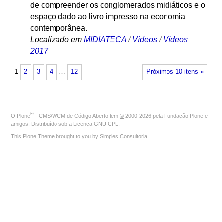
de compreender os conglomerados midiáticos e o
espaço dado ao livro impresso na economia
contemporânea.
Localizado em
MIDIATECA
/
Vídeos
/
Vídeos
2017
1
2
3
4
…
12
Próximos 10 itens »
®
O
Plone
- CMS/WCM de Código Aberto
tem
©
2000-2026 pela
Fundação Plone
e
amigos. Distribuído sob a
Licença GNU GPL
.
This Plone Theme brought to you by
Simples Consultoria
.