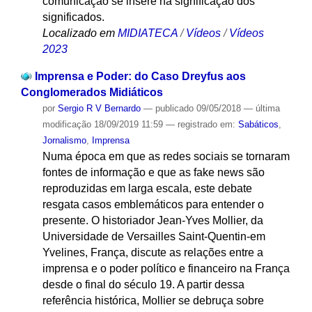
comunicação se insere na significação dos
significados.
Localizado em
MIDIATECA
/
Vídeos
/
Vídeos
2023
Imprensa e Poder: do Caso Dreyfus aos
Conglomerados Midiáticos
por
Sergio R V Bernardo
—
publicado
09/05/2018
—
última
modificação
18/09/2019 11:59
— registrado em:
Sabáticos
,
Jornalismo
,
Imprensa
Numa época em que as redes sociais se tornaram
fontes de informação e que as fake news são
reproduzidas em larga escala, este debate
resgata casos emblemáticos para entender o
presente. O historiador Jean-Yves Mollier, da
Universidade de Versailles Saint-Quentin-em
Yvelines, França, discute as relações entre a
imprensa e o poder político e financeiro na França
desde o final do século 19. A partir dessa
referência histórica, Mollier se debruça sobre