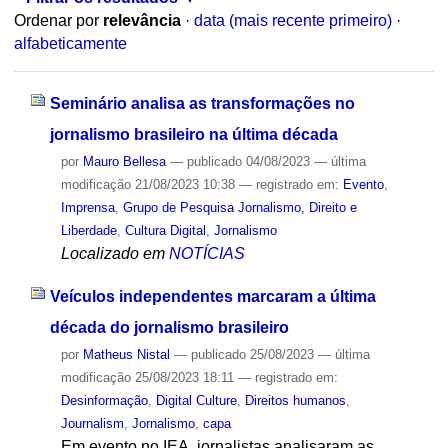
Ordenar por
relevância
·
data (mais recente primeiro)
·
alfabeticamente
Seminário analisa as transformações no
jornalismo brasileiro na última década
por
Mauro Bellesa
—
publicado
04/08/2023
—
última
modificação
21/08/2023 10:38
— registrado em:
Evento
,
Imprensa
,
Grupo de Pesquisa Jornalismo, Direito e
Liberdade
,
Cultura Digital
,
Jornalismo
Localizado em
NOTÍCIAS
Veículos independentes marcaram a última
década do jornalismo brasileiro
por
Matheus Nistal
—
publicado
25/08/2023
—
última
modificação
25/08/2023 18:11
— registrado em:
Desinformação
,
Digital Culture
,
Direitos humanos
,
Journalism
,
Jornalismo
,
capa
Em evento no IEA, jornalistas analisaram as