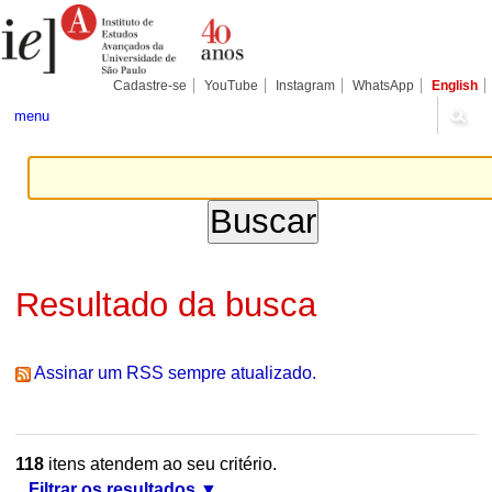
Ir
Ferramentas
Seções
para
Pessoais
o
conteúdo.
|
Cadastre-se
YouTube
Instagram
WhatsApp
English
Ir
para
menu
a
navegação
Resultado da busca
Assinar um RSS sempre atualizado.
118
itens atendem ao seu critério.
Filtrar os resultados