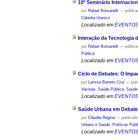
10º Seminário Internacion
por
Rafael Borsanelli
—
public
Cátedra Unesco
Localizado em
EVENTO
Interação da Tecnologia 
por
Rafael Borsanelli
—
public
Pública
Localizado em
EVENTO
Ciclo de Debates: O Impa
por
Larissa Barreto Cruz
—
pub
Vacinas
,
Saúde Pública
,
Saúde
Localizado em
EVENTO
Saúde Urbana em Debate:
por
Cláudia Regina
—
publicad
Urbano e Saúde
,
Políticas Públ
Localizado em
EVENTO