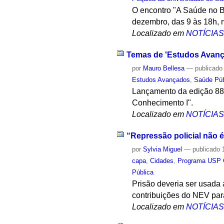
O encontro "A Saúde no Br
dezembro, das 9 às 18h, 
Localizado em
NOTÍCIA
Temas de 'Estudos Avança
por
Mauro Bellesa
—
publicado
Estudos Avançados
,
Saúde Púb
Lançamento da edição 88 
Conhecimento I".
Localizado em
NOTÍCIA
“Repressão policial não é
por
Sylvia Miguel
—
publicado
1
capa
,
Cidades
,
Programa USP 
Pública
Prisão deveria ser usada
contribuições do NEV par
Localizado em
NOTÍCIA