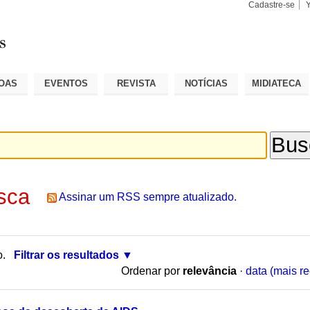
Cadastre-se
Busca
Busca
Avançad
OAS
EVENTOS
REVISTA
NOTÍCIAS
MIDIATECA
sca
Assinar um RSS sempre atualizado.
o.
Filtrar os resultados
Ordenar por
relevância
·
data (mais re