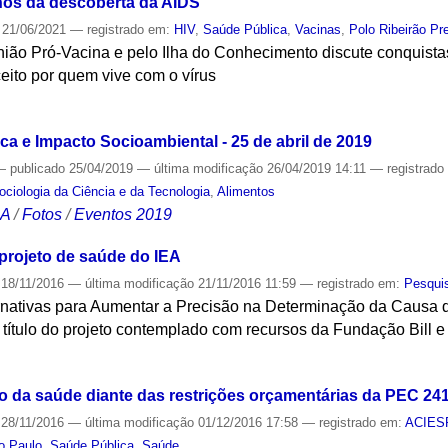
nos da descoberta da AIDS
21/06/2021
— registrado em:
HIV
,
Saúde Pública
,
Vacinas
,
Polo Ribeirão Pr
ião Pró-Vacina e pelo Ilha do Conhecimento discute conquista
eito por quem vive com o vírus
S
a e Impacto Socioambiental - 25 de abril de 2019
—
publicado
25/04/2019
—
última modificação
26/04/2019 14:11
— registrad
Sociologia da Ciência e da Tecnologia
,
Alimentos
CA
/
Fotos
/
Eventos 2019
projeto de saúde do IEA
18/11/2016
—
última modificação
21/11/2016 11:59
— registrado em:
Pesqui
ernativas para Aumentar a Precisão na Determinação da Causa
título do projeto contemplado com recursos da Fundação Bill e
S
o da saúde diante das restrições orçamentárias da PEC 24
28/11/2016
—
última modificação
01/12/2016 17:58
— registrado em:
ACIES
o Paulo
,
Saúde Pública
,
Saúde