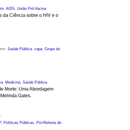
eto
,
AIDS
,
União Pró-Vacina
s da Ciência sobre o HIV e o
o em:
Saúde Pública
,
capa
,
Grupo de
sa
,
Medicina
,
Saúde Pública
 de Morte: Uma Abordagem
 Melinda Gates.
1
P
,
Políticas Públicas
,
Pró-Reitoria de