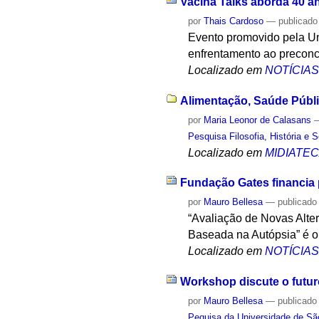
Vacina Talks aborda 40 a
por
Thais Cardoso
—
publicado
Evento promovido pela Un
enfrentamento ao preconc
Localizado em
NOTÍCIA
Alimentação, Saúde Públic
por
Maria Leonor de Calasans
Pesquisa Filosofia, História e 
Localizado em
MIDIATE
Fundação Gates financia 
por
Mauro Bellesa
—
publicado
“Avaliação de Novas Alt
Baseada na Autópsia” é o 
Localizado em
NOTÍCIA
Workshop discute o futur
por
Mauro Bellesa
—
publicado
Pequisa da Universidade de Sã