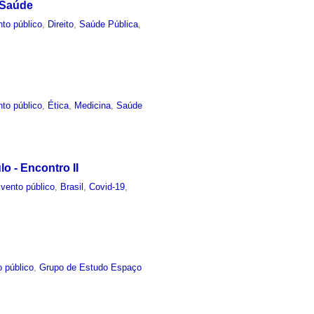
à Saúde
to público
,
Direito
,
Saúde Pública
,
to público
,
Ética
,
Medicina
,
Saúde
o - Encontro II
vento público
,
Brasil
,
Covid-19
,
 público
,
Grupo de Estudo Espaço