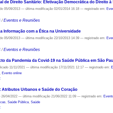
al de Direito Sanitário: Efetivação Democrática do Direito 
ado
05/09/2013
—
última modificação
02/01/2014 16:18
— registrado em:
Even
S
/
Eventos e Reuniões
da Informação com a Ética na Universidade
ado
05/09/2013
—
última modificação
22/10/2013 14:39
— registrado em:
Even
S
/
Eventos e Reuniões
cto da Pandemia da Covid-19 na Saúde Pública em São Paul
licado
11/11/2021
—
última modificação
17/11/2021 12:17
— registrado em:
E
,
Evento online
S
 Atributos Urbanos e Saúde do Coração
o
26/04/2022
—
última modificação
21/06/2022 11:09
— registrado em:
Evento
icas
,
Saúde Pública
,
Saúde
S