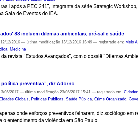
asil após a PEC 241", integrante da série Strategic Workshop,
na Sala de Eventos do IEA.
S
dos' 88 incluem dilemas ambientais, pré-sal e saúde
12/12/2016
—
última modificação
13/12/2016 16:49
— registrado em:
Meio A
lica
,
Medicina
da revista "Estudos Avançados", com o dossiê "Dilemas Ambien
S
 política preventiva”, diz Adorno
3/03/2017
—
última modificação
23/03/2017 15:41
— registrado em:
Cidadan
Cidades Globais
,
Políticas Públicas
,
Saúde Pública
,
Crime Organizado
,
Gove
 apenas onde esforços preventivos falharam, diz sociólogo em 
a o entendimento da violência em São Paulo
S