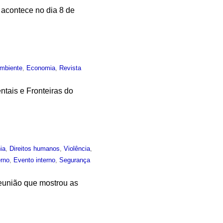
 acontece no dia 8 de
mbiente
,
Economia
,
Revista
tais e Fronteiras do
ia
,
Direitos humanos
,
Violência
,
rno
,
Evento interno
,
Segurança
reunião que mostrou as