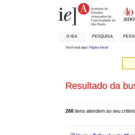
Ir
Ferramentas
Seções
para
Pessoais
o
conteúdo.
|
Ir
para
a
O IEA
PESQUISA
PESS
navegação
Você está aqui:
Página Inicial
Resultado da bu
268
itens atendem ao seu critéri