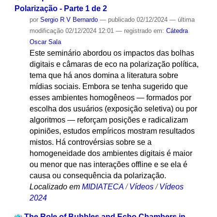
Polarização - Parte 1 de 2
por
Sergio R V Bernardo
—
publicado
02/12/2024
—
última
modificação
02/12/2024 12:01
— registrado em:
Cátedra
Oscar Sala
Este seminário abordou os impactos das bolhas
digitais e câmaras de eco na polarização política,
tema que há anos domina a literatura sobre
mídias sociais. Embora se tenha sugerido que
esses ambientes homogêneos — formados por
escolha dos usuários (exposição seletiva) ou por
algoritmos — reforçam posições e radicalizam
opiniões, estudos empíricos mostram resultados
mistos. Há controvérsias sobre se a
homogeneidade dos ambientes digitais é maior
ou menor que nas interações offline e se ela é
causa ou consequência da polarização.
Localizado em
MIDIATECA
/
Vídeos
/
Vídeos
2024
The Role of Bubbles and Echo Chambers in