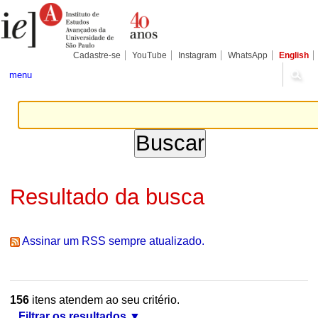
Ir
Ferramentas
Seções
para
Pessoais
o
conteúdo.
|
Cadastre-se
YouTube
Instagram
WhatsApp
English
Ir
para
menu
a
navegação
Resultado da busca
Assinar um RSS sempre atualizado.
156
itens atendem ao seu critério.
Filtrar os resultados