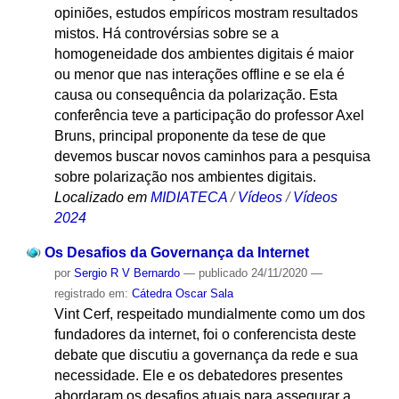
opiniões, estudos empíricos mostram resultados
mistos. Há controvérsias sobre se a
homogeneidade dos ambientes digitais é maior
ou menor que nas interações offline e se ela é
causa ou consequência da polarização. Esta
conferência teve a participação do professor Axel
Bruns, principal proponente da tese de que
devemos buscar novos caminhos para a pesquisa
sobre polarização nos ambientes digitais.
Localizado em
MIDIATECA
/
Vídeos
/
Vídeos
2024
Os Desafios da Governança da Internet
por
Sergio R V Bernardo
—
publicado
24/11/2020
—
registrado em:
Cátedra Oscar Sala
Vint Cerf, respeitado mundialmente como um dos
fundadores da internet, foi o conferencista deste
debate que discutiu a governança da rede e sua
necessidade. Ele e os debatedores presentes
abordaram os desafios atuais para assegurar a