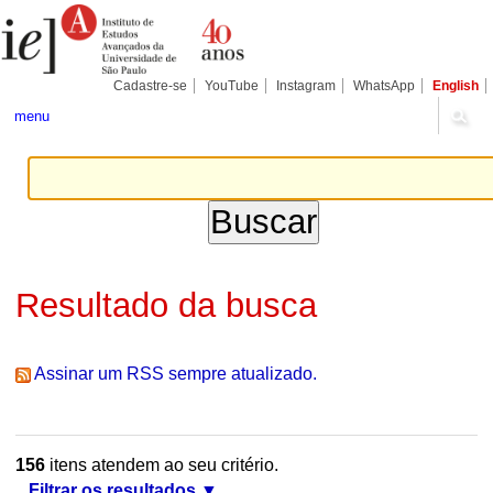
Ir
Ferramentas
Seções
para
Pessoais
o
conteúdo.
|
Cadastre-se
YouTube
Instagram
WhatsApp
English
Ir
para
menu
a
navegação
Resultado da busca
Assinar um RSS sempre atualizado.
156
itens atendem ao seu critério.
Filtrar os resultados