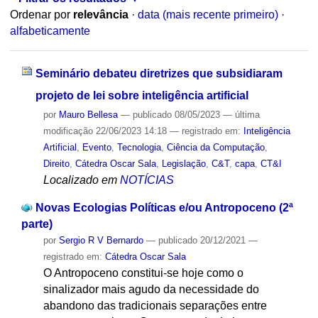
Ordenar por
relevância
·
data (mais recente primeiro)
·
alfabeticamente
Seminário debateu diretrizes que subsidiaram
projeto de lei sobre inteligência artificial
por
Mauro Bellesa
—
publicado
08/05/2023
—
última
modificação
22/06/2023 14:18
— registrado em:
Inteligência
Artificial
,
Evento
,
Tecnologia
,
Ciência da Computação
,
Direito
,
Cátedra Oscar Sala
,
Legislação
,
C&T
,
capa
,
CT&I
Localizado em
NOTÍCIAS
Novas Ecologias Políticas e/ou Antropoceno (2ª
parte)
por
Sergio R V Bernardo
—
publicado
20/12/2021
—
registrado em:
Cátedra Oscar Sala
O Antropoceno constitui-se hoje como o
sinalizador mais agudo da necessidade do
abandono das tradicionais separações entre