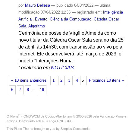
por
Mauro Bellesa
—
publicado
04/04/2022
—
última
modificação
07/04/2022 11:35
— registrado em:
Inteligência
Artificial
,
Evento
,
Ciência da Computação
,
Cátedra Oscar
Sala
,
Algoritmo
Cerimônia de posse de Virgílio Almeida como
novo titular da Cátedra Oscar Sala será no dia 25
de abril, às 14h30, com transmissão ao vivo pela
internet. Ele desenvolverá, até março de 2023, o
projeto "Interações Huma
Localizado em
NOTÍCIAS
« 10 itens anteriores
1
2
3
4
5
Próximos 10 itens »
6
7
8
…
16
®
O
Plone
- CMS/WCM de Código Aberto
tem
©
2000-2026 pela
Fundação Plone
e
amigos. Distribuído sob a
Licença GNU GPL
.
This Plone Theme brought to you by
Simples Consultoria
.