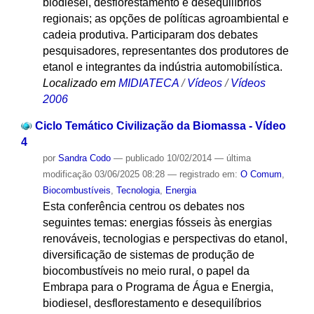
biodiesel, desflorestamento e desequilíbrios
regionais; as opções de políticas agroambiental e
cadeia produtiva. Participaram dos debates
pesquisadores, representantes dos produtores de
etanol e integrantes da indústria automobilística.
Localizado em
MIDIATECA
/
Vídeos
/
Vídeos
2006
Ciclo Temático Civilização da Biomassa - Vídeo
4
por
Sandra Codo
—
publicado
10/02/2014
—
última
modificação
03/06/2025 08:28
— registrado em:
O Comum
,
Biocombustíveis
,
Tecnologia
,
Energia
Esta conferência centrou os debates nos
seguintes temas: energias fósseis às energias
renováveis, tecnologias e perspectivas do etanol,
diversificação de sistemas de produção de
biocombustíveis no meio rural, o papel da
Embrapa para o Programa de Água e Energia,
biodiesel, desflorestamento e desequilíbrios