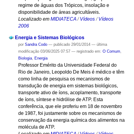
regime de águas dos Trópicos, insolação e
disponibilidade de áreas agricultáveis.
Localizado em
MIDIATECA
/
Vídeos
/
Vídeos
2006
Energia e Sistemas Biológicos
por
Sandra Codo
—
publicado
29/01/2014
—
última
modificação
03/06/2025 07:57
— registrado em:
O Comum
,
Biologia
,
Energia
Professor Emérito da Universidade Federal do
Rio de Janeiro, Leopoldo De Meis é médico e têm
como linha de pesquisa os mecanismos de
transdução de energia em sistemas biológicos,
transporte ativo de íons, acoplamento, transporte
de íons, síntese e hidrólise de ATP. Esta
conferência, que ele proferiu em 18 de novembro
de 1987, foi justamente sobre os mecanismos de
conservação da energia química dos alimentos na
molécula de ATP.
Localizado em
MIDIATECA
/
Vídeos
/
Vídeos