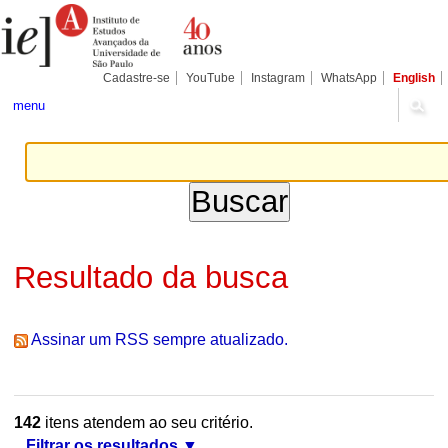
Ir
Ferramentas
Seções
para
Pessoais
o
conteúdo.
|
Cadastre-se
YouTube
Instagram
WhatsApp
English
Ir
para
menu
a
navegação
Resultado da busca
Assinar um RSS sempre atualizado.
142
itens atendem ao seu critério.
Filtrar os resultados