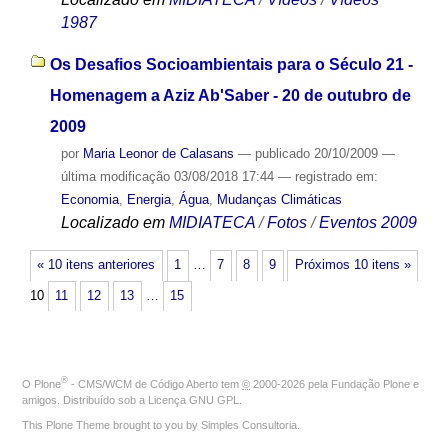
1987
Os Desafios Socioambientais para o Século 21 -
Homenagem a Aziz Ab'Saber - 20 de outubro de
2009
por
Maria Leonor de Calasans
—
publicado
20/10/2009
—
última modificação
03/08/2018 17:44
— registrado em:
Economia
,
Energia
,
Água
,
Mudanças Climáticas
Localizado em
MIDIATECA
/
Fotos
/
Eventos 2009
« 10 itens anteriores
1
…
7
8
9
Próximos 10 itens »
10
11
12
13
…
15
®
O
Plone
- CMS/WCM de Código Aberto
tem
©
2000-2026 pela
Fundação Plone
e
amigos. Distribuído sob a
Licença GNU GPL
.
This Plone Theme brought to you by
Simples Consultoria
.