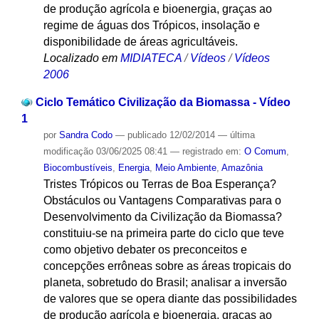
de produção agrícola e bioenergia, graças ao
regime de águas dos Trópicos, insolação e
disponibilidade de áreas agricultáveis.
Localizado em
MIDIATECA
/
Vídeos
/
Vídeos
2006
Ciclo Temático Civilização da Biomassa - Vídeo
1
por
Sandra Codo
—
publicado
12/02/2014
—
última
modificação
03/06/2025 08:41
— registrado em:
O Comum
,
Biocombustíveis
,
Energia
,
Meio Ambiente
,
Amazônia
Tristes Trópicos ou Terras de Boa Esperança?
Obstáculos ou Vantagens Comparativas para o
Desenvolvimento da Civilização da Biomassa?
constituiu-se na primeira parte do ciclo que teve
como objetivo debater os preconceitos e
concepções errôneas sobre as áreas tropicais do
planeta, sobretudo do Brasil; analisar a inversão
de valores que se opera diante das possibilidades
de produção agrícola e bioenergia, graças ao