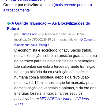
Ordenar por
relevância
·
data (mais recente primeiro)
·
alfabeticamente
A Grande Transição — As Biocivilizações do
Futuro
por
Sandra Codo
—
publicado
11/03/2014
—
última
modificação
03/06/2025 10:51
— registrado em:
O Comum
,
Biocombustíveis
,
Energia
O economista e sociólogo Ignacy Sachs tratou,
nesta exposição, sobre a transição gradual da era
do petróleo para as novas fontes de bioenergias.
Ele salientou ser esta a terceira grande transição
na longa história da co-evolução da espécie
humana com a biosfera, depois da revolução
neolítica há 12 mil anos, e que foi marcada pela
domesticação de vegetais e animas, e da era das
energias fósseis, iniciada há três séculos.
Localizado em
MIDIATECA
/
Vídeos
/
Vídeos
2008