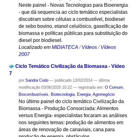
Neste painel - Novas Tecnologias para Bioenergia
- que dá sequencia ao ciclo temático especialistas
discutiram sobre células a combustível, biodiesel
de sebo bovino, etanol celulósico, gaseificação de
biomassa e políticas públicas para substituição do
diesel por biodiesel.
Localizado em
MIDIATECA
/
Vídeos
/
Vídeos
2007
Ciclo Temático Civilização da Biomassa - Vídeo
7
por
Sandra Codo
—
publicado
13/02/2014
—
última
modificação
03/06/2025 10:22
— registrado em:
O Comum
,
Biocombustíveis
,
Biotecnologia
,
Energia
,
Agronegócio
No último painel do ciclo temático Civilização da
Biomassa - Produção Consorciada: Alimentos
versus Energia- especialistas focaram as análises
nos seguintes temas: produção de alimentos em
áreas de renovação de canaviais, cana para
produção de energia, obstáculos