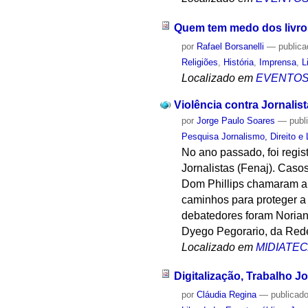
Quem tem medo dos livr
por
Rafael Borsanelli
—
public
Religiões
,
História
,
Imprensa
,
L
Localizado em
EVENTO
Violência contra Jornalis
por
Jorge Paulo Soares
—
publ
Pesquisa Jornalismo, Direito e
No ano passado, foi regi
Jornalistas (Fenaj). Casos
Dom Phillips chamaram a 
caminhos para proteger a
debatedores foram Norian
Dyego Pegorario, da Rede
Localizado em
MIDIATE
Digitalização, Trabalho J
por
Cláudia Regina
—
publicad