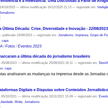
revivência e a Relevância: Uma Discussão a Partir de Artig
14/10/2025
—
última modificação
16/12/2025 11:13
— registrado em:
Inteligê
Jornalismo
S
a Última Década: Crise, Diversidade e Inovação - 22/08/2023
—
publicado
24/08/2023
— registrado em:
Jornalismo
,
Imprensa
,
Grupo de Pes
,
capa
CA
/
Fotos
/
Eventos 2023
arcaram a última década do jornalismo brasileiro
o
25/08/2023
—
última modificação
25/08/2023 18:11
— registrado em:
Desin
mo
,
capa
istas analisaram as mudanças na imprensa desde as Jornadas 
S
ataformas Digitais e Disputas sobre Conteúdos Jornalístico
o
05/10/2021
—
última modificação
10/11/2021 15:49
— registrado em:
Evento
 Liberdade
,
Mídia
,
Jornalismo
S