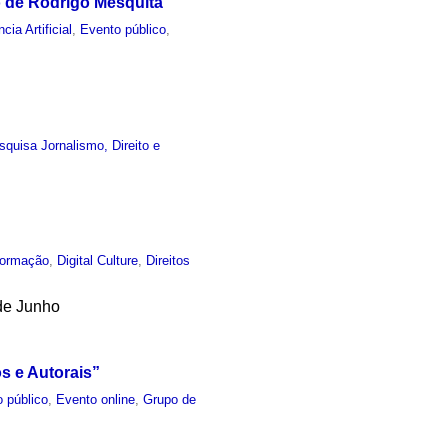
o de Rodrigo Mesquita
ncia Artificial
,
Evento público
,
quisa Jornalismo, Direito e
formação
,
Digital Culture
,
Direitos
de Junho
s e Autorais”
 público
,
Evento online
,
Grupo de