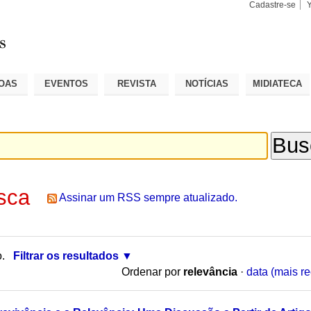
Cadastre-se
Busca
Busca
Avançad
OAS
EVENTOS
REVISTA
NOTÍCIAS
MIDIATECA
sca
Assinar um RSS sempre atualizado.
o.
Filtrar os resultados
Ordenar por
relevância
·
data (mais re