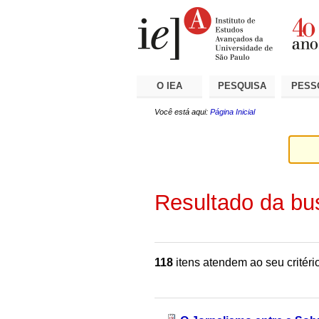
Ir
Ferramentas
Seções
para
Pessoais
o
conteúdo.
|
Ir
para
a
O IEA
PESQUISA
PESS
navegação
Você está aqui:
Página Inicial
Resultado da bu
118
itens atendem ao seu critéri