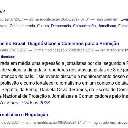
os?
ado
19/07/2017
—
última modificação
16/08/2017 07:34
— registrado em:
Even
ivros
,
Crítica Literária
,
Cultura
,
Democracia
,
Comunicação
,
Jornalismo
,
Filoso
S
tas no Brasil: Diagnósticos e Caminhos para a Proteção
icado
27/03/2023
—
última modificação
25/08/2023 12:58
— registrado em:
I
 Liberdade
strada em média uma agressão a jornalistas por dia, segundo a
 de violência dirigida a repórteres nos atos golpistas de 8 de ja
atenção do país. Este evento discutiu o monitoramento desse c
 profissão e como fortalecer o jornalismo em um contexto de a
 Segatto, da Fenaj, Daniela Osvald Ramos, da Escola de Comu
 Nacional de Proteção a Jornalistas e Comunicadores pelo Inst
CA
/
Vídeos
/
Vídeos 2023
ornalístico e Regulação
o
07/06/2024
—
última modificação
08/10/2024 14:54
— registrado em:
Grupo 