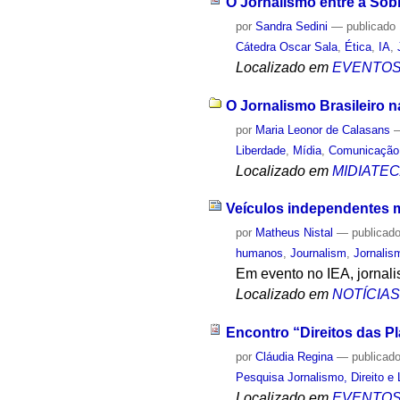
O Jornalismo entre a Sob
por
Sandra Sedini
—
publicado
Cátedra Oscar Sala
,
Ética
,
IA
,
Localizado em
EVENTO
O Jornalismo Brasileiro n
por
Maria Leonor de Calasans
Liberdade
,
Mídia
,
Comunicação
Localizado em
MIDIATE
Veículos independentes m
por
Matheus Nistal
—
publicad
humanos
,
Journalism
,
Jornalis
Em evento no IEA, jornal
Localizado em
NOTÍCIA
Encontro “Direitos das Pl
por
Cláudia Regina
—
publicad
Pesquisa Jornalismo, Direito e
Localizado em
EVENTO