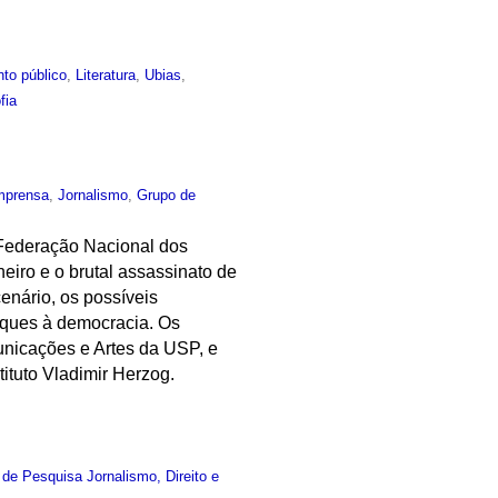
to público
,
Literatura
,
Ubias
,
fia
mprensa
,
Jornalismo
,
Grupo de
 Federação Nacional dos
neiro e o brutal assassinato de
enário, os possíveis
taques à democracia. Os
nicações e Artes da USP, e
ituto Vladimir Herzog.
de Pesquisa Jornalismo, Direito e