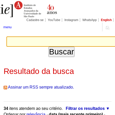
Ir
Ferramentas
Seções
para
Pessoais
o
conteúdo.
|
Cadastre-se
YouTube
Instagram
WhatsApp
English
Ir
para
menu
a
navegação
Resultado da busca
Assinar um RSS sempre atualizado.
34
itens atendem ao seu critério.
Filtrar os resultados
Ordenar por
relevância
·
data (mais recente primeiro)
·