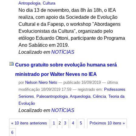
Antropologia
,
Cultura
No dia 13 de novembro, das 8h às 18h, o IEA
realiza, com apoio da Sociedade de Evolução
Cultural e da Fapesp, o workshop "Abordagens
Evolucionistas da Cultura", organizado pelo
etólogo Eduardo Ottoni, participante do Programa
Ano Sabático em 2019.
Localizado em
NOTÍCIAS
Curso gratuito sobre evolução humana será
ministrado por Walter Neves no IEA
por
Nelson Niero Neto
—
publicado
16/09/2019
—
última
modificação
18/09/2019 17:59
— registrado em:
Professores
Seniores
,
Paleoantropologia
,
Arqueologia
,
Ciência
,
Teoria da
Evolução
Localizado em
NOTÍCIAS
« 10 itens anteriores
1
2
3
4
5
Próximos 10 itens »
6