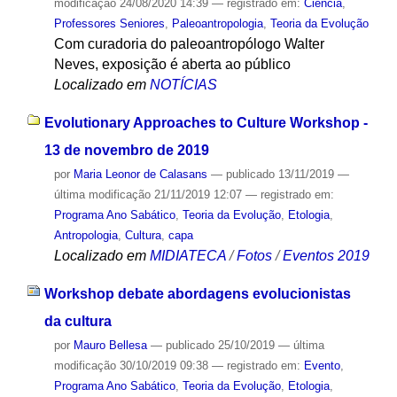
modificação
24/08/2020 14:39
— registrado em:
Ciência
,
Professores Seniores
,
Paleoantropologia
,
Teoria da Evolução
Com curadoria do paleoantropólogo Walter
Neves, exposição é aberta ao público
Localizado em
NOTÍCIAS
Evolutionary Approaches to Culture Workshop -
13 de novembro de 2019
por
Maria Leonor de Calasans
—
publicado
13/11/2019
—
última modificação
21/11/2019 12:07
— registrado em:
Programa Ano Sabático
,
Teoria da Evolução
,
Etologia
,
Antropologia
,
Cultura
,
capa
Localizado em
MIDIATECA
/
Fotos
/
Eventos 2019
Workshop debate abordagens evolucionistas
da cultura
por
Mauro Bellesa
—
publicado
25/10/2019
—
última
modificação
30/10/2019 09:38
— registrado em:
Evento
,
Programa Ano Sabático
,
Teoria da Evolução
,
Etologia
,