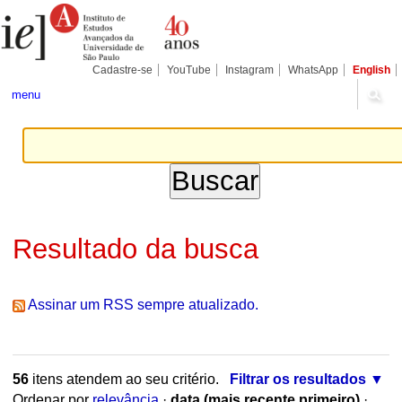
Ir
Ferramentas
Seções
para
Pessoais
o
conteúdo.
|
Cadastre-se
YouTube
Instagram
WhatsApp
English
Ir
para
menu
a
navegação
Resultado da busca
Assinar um RSS sempre atualizado.
56
itens atendem ao seu critério.
Filtrar os resultados
Ordenar por
relevância
·
data (mais recente primeiro)
·