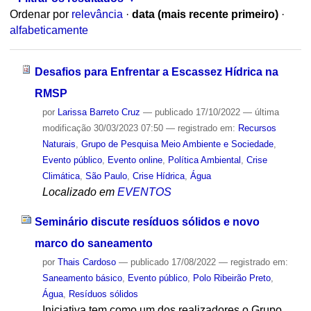
Ordenar por
relevância
·
data (mais recente primeiro)
·
alfabeticamente
Desafios para Enfrentar a Escassez Hídrica na
RMSP
por
Larissa Barreto Cruz
—
publicado
17/10/2022
—
última
modificação
30/03/2023 07:50
— registrado em:
Recursos
Naturais
,
Grupo de Pesquisa Meio Ambiente e Sociedade
,
Evento público
,
Evento online
,
Política Ambiental
,
Crise
Climática
,
São Paulo
,
Crise Hídrica
,
Água
Localizado em
EVENTOS
Seminário discute resíduos sólidos e novo
marco do saneamento
por
Thais Cardoso
—
publicado
17/08/2022
— registrado em:
Saneamento básico
,
Evento público
,
Polo Ribeirão Preto
,
Água
,
Resíduos sólidos
Iniciativa tem como um dos realizadores o Grupo