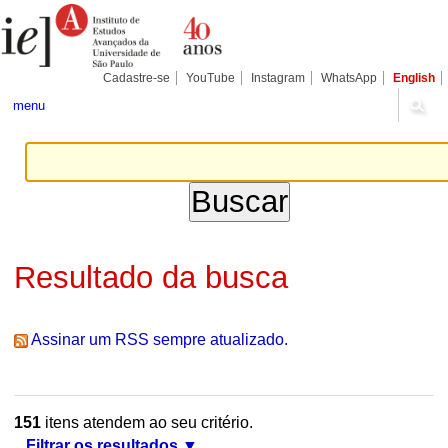
Ir
Ferramentas
Seções
para
Pessoais
o
conteúdo.
|
Cadastre-se
YouTube
Instagram
WhatsApp
English
Ir
para
menu
a
navegação
Resultado da busca
Assinar um RSS sempre atualizado.
151
itens atendem ao seu critério.
Filtrar os resultados