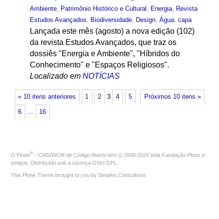
Ambiente
,
Patrimônio Histórico e Cultural
,
Energia
,
Revista
Estudos Avançados
,
Biodiversidade
,
Design
,
Água
,
capa
Lançada este mês (agosto) a nova edição (102)
da revista Estudos Avançados, que traz os
dossiês "Energia e Ambiente", "Híbridos do
Conhecimento" e "Espaços Religiosos".
Localizado em
NOTÍCIAS
« 10 itens anteriores
1
2
3
4
5
Próximos 10 itens »
6
…
16
®
O
Plone
- CMS/WCM de Código Aberto
tem
©
2000-2026 pela
Fundação Plone
e
amigos. Distribuído sob a
Licença GNU GPL
.
This Plone Theme brought to you by
Simples Consultoria
.