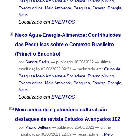
Pesquisa Meio Ambiente e Sociedade
,
Evento público
,
Evento online
,
Meio Ambiente
,
Pesquisa
,
Fapesp
,
Energia
,
Água
Localizado em
EVENTOS
Nexo Água-Energia-Alimentos: Contribuições
das Pesquisas sobre o Contexto Brasileiro
(Primeiro Encontro)
por
Sandra Sedini
—
publicado
18/05/2022
—
última
modificação
02/06/2022 09:31
— registrado em:
Grupo de
Pesquisa Meio Ambiente e Sociedade
,
Evento público
,
Evento online
,
Meio Ambiente
,
Pesquisa
,
Fapesp
,
Energia
,
Água
Localizado em
EVENTOS
Meio ambiente e patrimônio cultural são
destaques da revista Estudos Avançados 102
por
Mauro Bellesa
—
publicado
26/08/2021
—
última
modificação
30/08/2021 12:39
— registrado em:
Meio