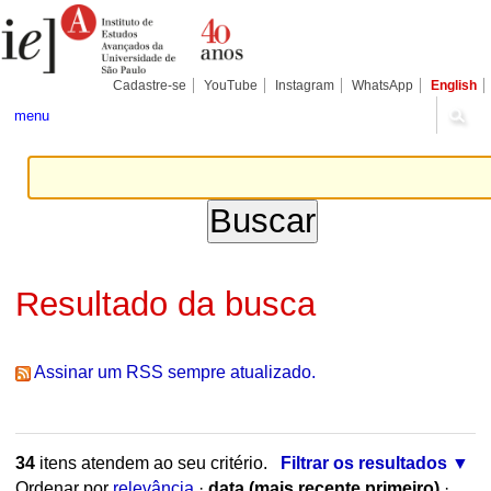
Ir
Ferramentas
Seções
para
Pessoais
o
conteúdo.
|
Cadastre-se
YouTube
Instagram
WhatsApp
English
Ir
para
menu
a
navegação
Resultado da busca
Assinar um RSS sempre atualizado.
34
itens atendem ao seu critério.
Filtrar os resultados
Ordenar por
relevância
·
data (mais recente primeiro)
·