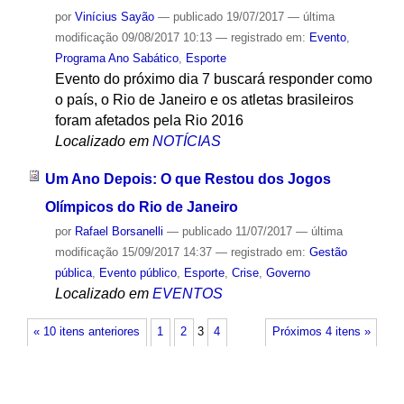
por
Vinícius Sayão
—
publicado
19/07/2017
—
última
modificação
09/08/2017 10:13
— registrado em:
Evento
,
Programa Ano Sabático
,
Esporte
Evento do próximo dia 7 buscará responder como
o país, o Rio de Janeiro e os atletas brasileiros
foram afetados pela Rio 2016
Localizado em
NOTÍCIAS
Um Ano Depois: O que Restou dos Jogos
Olímpicos do Rio de Janeiro
por
Rafael Borsanelli
—
publicado
11/07/2017
—
última
modificação
15/09/2017 14:37
— registrado em:
Gestão
pública
,
Evento público
,
Esporte
,
Crise
,
Governo
Localizado em
EVENTOS
« 10 itens anteriores
1
2
3
4
Próximos 4 itens »