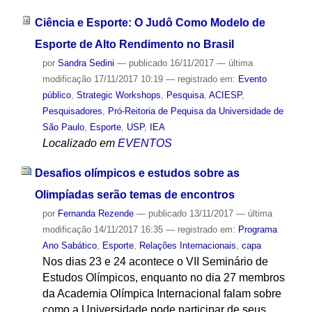
Ciência e Esporte: O Judô Como Modelo de
Esporte de Alto Rendimento no Brasil
por
Sandra Sedini
—
publicado
16/11/2017
—
última
modificação
17/11/2017 10:19
— registrado em:
Evento
público
,
Strategic Workshops
,
Pesquisa
,
ACIESP
,
Pesquisadores
,
Pró-Reitoria de Pequisa da Universidade de
São Paulo
,
Esporte
,
USP
,
IEA
Localizado em
EVENTOS
Desafios olímpicos e estudos sobre as
Olimpíadas serão temas de encontros
por
Fernanda Rezende
—
publicado
13/11/2017
—
última
modificação
14/11/2017 16:35
— registrado em:
Programa
Ano Sabático
,
Esporte
,
Relações Internacionais
,
capa
Nos dias 23 e 24 acontece o VII Seminário de
Estudos Olímpicos, enquanto no dia 27 membros
da Academia Olímpica Internacional falam sobre
como a Universidade pode participar de seus