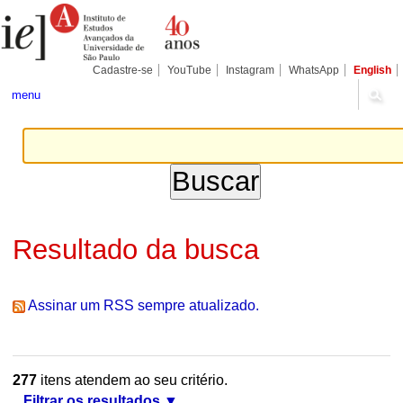
Ir
Ferramentas
Seções
para
Pessoais
o
conteúdo.
|
Cadastre-se
YouTube
Instagram
WhatsApp
English
Ir
para
menu
a
navegação
Resultado da busca
Assinar um RSS sempre atualizado.
277
itens atendem ao seu critério.
Filtrar os resultados