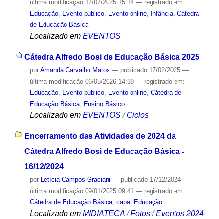
última modificação
17/07/2025 15:14
— registrado em:
Educação
,
Evento público
,
Evento online
,
Infância
,
Cátedra
de Educação Básica
Localizado em
EVENTOS
Cátedra Alfredo Bosi de Educação Básica 2025
por
Amanda Carvalho Matos
—
publicado
17/02/2025
—
última modificação
06/05/2026 14:39
— registrado em:
Educação
,
Evento público
,
Evento online
,
Cátedra de
Educação Básica
,
Ensino Básico
Localizado em
EVENTOS
/
Ciclos
Encerramento das Atividades de 2024 da
Cátedra Alfredo Bosi de Educação Básica -
16/12/2024
por
Letícia Campos Graciani
—
publicado
17/12/2024
—
última modificação
09/01/2025 09:41
— registrado em:
Cátedra de Educação Básica
,
capa
,
Educação
Localizado em
MIDIATECA
/
Fotos
/
Eventos 2024