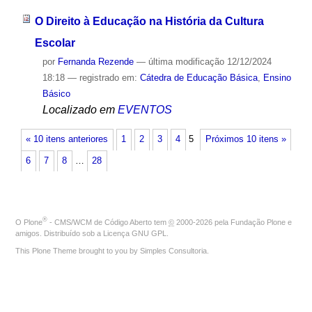
O Direito à Educação na História da Cultura
Escolar
por
Fernanda Rezende
—
última modificação
12/12/2024
18:18
— registrado em:
Cátedra de Educação Básica
,
Ensino
Básico
Localizado em
EVENTOS
« 10 itens anteriores
1
2
3
4
5
Próximos 10 itens »
6
7
8
…
28
®
O
Plone
- CMS/WCM de Código Aberto
tem
©
2000-2026 pela
Fundação Plone
e
amigos. Distribuído sob a
Licença GNU GPL
.
This Plone Theme brought to you by
Simples Consultoria
.