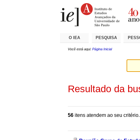
Ir
Ferramentas
Seções
para
Pessoais
o
conteúdo.
|
Ir
para
a
O IEA
PESQUISA
PESS
navegação
Você está aqui:
Página Inicial
Resultado da bu
56
itens atendem ao seu critério.