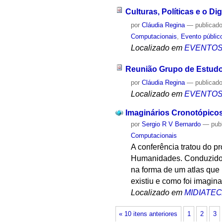
Culturas, Políticas e o Di
por
Cláudia Regina
—
publicad
Computacionais
,
Evento públic
Localizado em
EVENTO
Reunião Grupo de Estud
por
Cláudia Regina
—
publicad
Localizado em
EVENTO
Imaginários Cronotópico
por
Sergio R V Bernardo
—
pub
Computacionais
A conferência tratou do 
Humanidades. Conduzido p
na forma de um atlas que 
existiu e como foi imagin
Localizado em
MIDIATE
« 10 itens anteriores
1
2
3