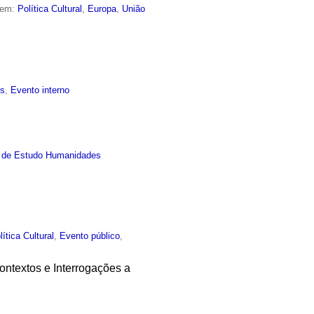
 em:
Política Cultural
,
Europa
,
União
is
,
Evento interno
 de Estudo Humanidades
lítica Cultural
,
Evento público
,
Contextos e Interrogações a