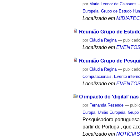
por
Maria Leonor de Calasans
Europeia
,
Grupo de Estudo Hu
Localizado em
MIDIATE
Reunião Grupo de Estud
por
Cláudia Regina
—
publicad
Localizado em
EVENTO
Reunião Grupo de Pesqu
por
Cláudia Regina
—
publicad
Computacionais
,
Evento intern
Localizado em
EVENTO
O impacto do 'digital' nas
por
Fernanda Rezende
—
publi
Europa
,
União Europeia
,
Grupo
Pesquisadora portuguesa t
partir de Portugal, que a
Localizado em
NOTÍCIA