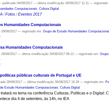
—
publicado
04/09/2017
—
última modificação
18/09/2017 11:11
— registrado
manidades Computacionais
,
Cultura Digital
CA
/
Fotos
/
Eventos 2017
os Humanidades Computacionais
o
29/08/2017
— registrado em:
Grupo de Estudo Humanidades Computaciona
S
isa Humanidades Computacionais
o
29/08/2017
—
última modificação
29/08/2017 09:12
— registrado em:
Grupo
o
S
 políticas públicas culturais de Portugal e UE
cado
28/08/2017
—
última modificação
30/08/2017 16:29
— registrado em:
Po
 de Estudo Humanidades Computacionais
,
Cultura Digital
ratará no tema na conferência Culturas, Políticas e o Digital: 
contece dia 4 de setembro, às 14h, no IEA
S