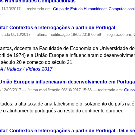
os Humanidades Computacionais
o
11/10/2017
— registrado em:
Grupo de Estudo Humanidades Computacionai
S
gital: Contextos e Interrogações a partir de Portugal
licado
06/10/2017
—
última modificação
19/09/2019 06:59
— registrado em:
antos, docente na Faculdade de Economia da Universidade do 
il de 1974) e a União Europeia influenciaram o desenvolviment
o século 20 e começo do século 21.
CA
/
Vídeos
/
Vídeos 2017
União Europeia influenciaram desenvolvimento em Portuga
o
12/09/2017
—
última modificação
06/10/2017 15:58
— registrado em:
Grupo
studos, a alta taxa de analfabetismo e o isolamento do país na é
e o alinhamento português ao resto do continente europeu
S
gital: Contextos e Interrogações a partir de Portugal - 04 e 