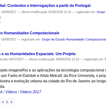
gital: Contextos e Interrogações a partir de Portugal
o
18/08/2017
—
última modificação
11/05/2018 11:01
— registrado em:
Grupo
o
S
os Humanidades Computacionais
o
16/08/2017
— registrado em:
Grupo de Estudo Humanidades Computaciona
S
s e as Humanidades Espaciais: Um Projeto
licado
04/07/2017
—
última modificação
18/09/2019 12:52
— registrado em:
projeto imagineRio e as aplicações da tecnologia computaciona
or Farès el-Dahdah e Alida Metcalf, da Rice University, o pro
ilustra a evolução urbana da cidade do Rio de Janeiro ao longo 
ada.
CA
/
Vídeos
/
Vídeos 2017
4
5
6