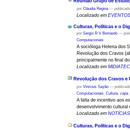
Reunião Grupo de Estud
por
Cláudia Regina
—
publicad
Localizado em
EVENTO
Culturas, Políticas e o Di
por
Sergio R V Bernardo
—
pub
Computacionais
A socióloga Helena dos S
Revolução dos Cravos (abr
principalmente no final d
Localizado em
MIDIATE
Revolução dos Cravos e 
por
Vinícius Sayão
—
publicad
Computacionais
,
Cultura
,
capa
A falta de incentivo aos e
desenvolvimento cultural 
Localizado em
NOTÍCIA
Culturas, Políticas e o Di