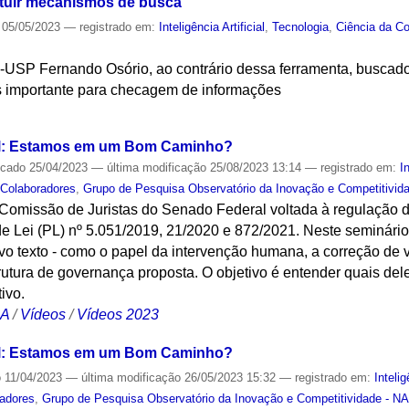
tuir mecanismos de busca
05/05/2023
— registrado em:
Inteligência Artificial
,
Tecnologia
,
Ciência da C
-USP Fernando Osório, ao contrário dessa ferramenta, buscado
as importante para checagem de informações
S
sil: Estamos em um Bom Caminho?
icado
25/04/2023
—
última modificação
25/08/2023 13:14
— registrado em:
I
 Colaboradores
,
Grupo de Pesquisa Observatório da Inovação e Competitivid
omissão de Juristas do Senado Federal voltada à regulação da
 de Lei (PL) nº 5.051/2019, 21/2020 e 872/2021. Neste seminário
vo texto - como o papel da intervenção humana, a correção de v
trutura de governança proposta. O objetivo é entender quais d
ivo.
CA
/
Vídeos
/
Vídeos 2023
sil: Estamos em um Bom Caminho?
o
11/04/2023
—
última modificação
26/05/2023 15:32
— registrado em:
Intelig
adores
,
Grupo de Pesquisa Observatório da Inovação e Competitividade - N