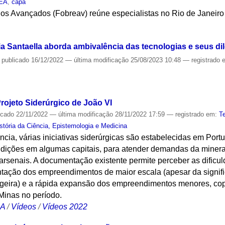
IEA
,
capa
dos Avançados (Fobreav) reúne especialistas no Rio de Janeiro
S
ia Santaella aborda ambivalência das tecnologias e seus di
—
publicado
16/12/2022
—
última modificação
25/08/2023 10:48
— registrado
S
rojeto Siderúrgico de João VI
icado
22/11/2022
—
última modificação
28/11/2022 17:59
— registrado em:
T
tória da Ciência, Epistemologia e Medicina
cia, várias iniciativas siderúrgicas são estabelecidas em Por
ndições em algumas capitais, para atender demandas da mineraç
 arsenais. A documentação existente permite perceber as dificuld
tação dos empreendimentos de maior escala (apesar da signif
ngeira) e a rápida expansão dos empreendimentos menores, co
Minas no período.
CA
/
Vídeos
/
Vídeos 2022