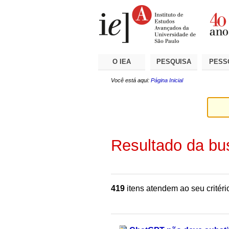
Ir
Ferramentas
Seções
para
Pessoais
o
conteúdo.
|
Ir
para
a
O IEA
PESQUISA
PESS
navegação
Você está aqui:
Página Inicial
Resultado da bu
419
itens atendem ao seu critéri