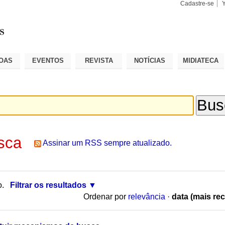
Cadastre-se
Busca
Busca
Avançad
OAS
EVENTOS
REVISTA
NOTÍCIAS
MIDIATECA
sca
Assinar um RSS sempre atualizado.
o.
Filtrar os resultados
Ordenar por
relevância
·
data (mais rec