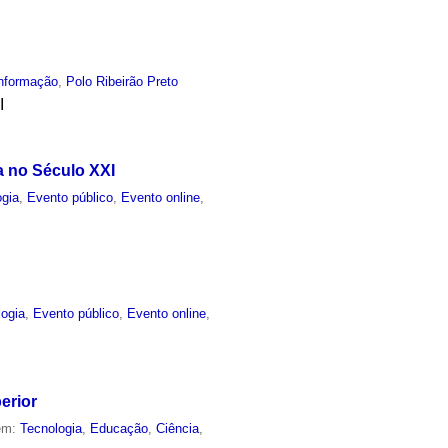
Informação
,
Polo Ribeirão Preto
I
a no Século XXI
ogia
,
Evento público
,
Evento online
,
logia
,
Evento público
,
Evento online
,
erior
 em:
Tecnologia
,
Educação
,
Ciência
,