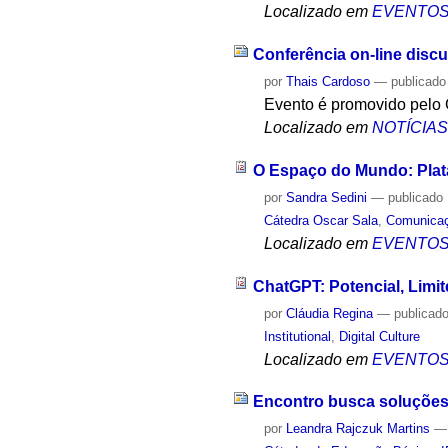
Localizado em
EVENTO
Conferência on-line discut
por
Thais Cardoso
—
publicado
Evento é promovido pelo
Localizado em
NOTÍCIA
O Espaço do Mundo: Plata
por
Sandra Sedini
—
publicado
Cátedra Oscar Sala
,
Comunica
Localizado em
EVENTO
ChatGPT: Potencial, Limit
por
Cláudia Regina
—
publicad
Institutional
,
Digital Culture
Localizado em
EVENTO
Encontro busca soluções 
por
Leandra Rajczuk Martins