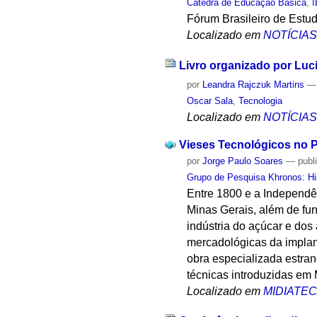
Cátedra de Educação Básica
,
Fórum Brasileiro de Estu
Localizado em
NOTÍCIA
Livro organizado por Luc
por
Leandra Rajczuk Martins
Oscar Sala
,
Tecnologia
Localizado em
NOTÍCIA
Vieses Tecnológicos no P
por
Jorge Paulo Soares
—
publ
Grupo de Pesquisa Khronos: His
Entre 1800 e a Independên
Minas Gerais, além de fu
indústria do açúcar e dos
mercadológicas da implan
obra especializada estra
técnicas introduzidas em 
Localizado em
MIDIATE