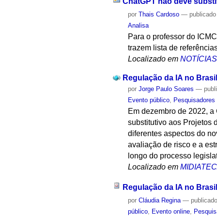
ChatGPT não deve substi
por
Thais Cardoso
—
publicado
Analisa
Para o professor do ICMC
trazem lista de referênci
Localizado em
NOTÍCIA
Regulação da IA no Bra
por
Jorge Paulo Soares
—
publ
Evento público
,
Pesquisadores
Em dezembro de 2022, a C
substitutivo aos Projetos
diferentes aspectos do no
avaliação de risco e a es
longo do processo legislat
Localizado em
MIDIATE
Regulação da IA no Bra
por
Cláudia Regina
—
publicad
público
,
Evento online
,
Pesquis