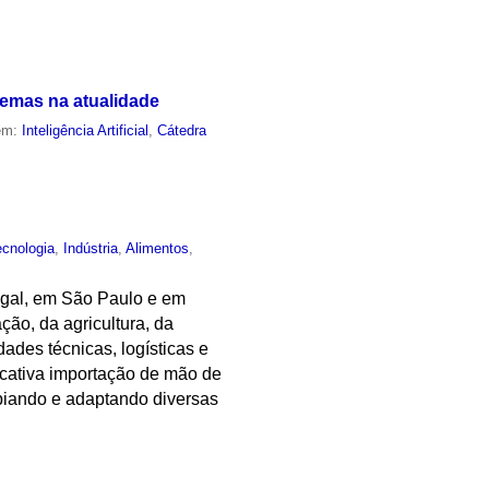
lemas na atualidade
 em:
Inteligência Artificial
,
Cátedra
ecnologia
,
Indústria
,
Alimentos
,
tugal, em São Paulo e em
ão, da agricultura, da
ades técnicas, logísticas e
icativa importação de mão de
piando e adaptando diversas