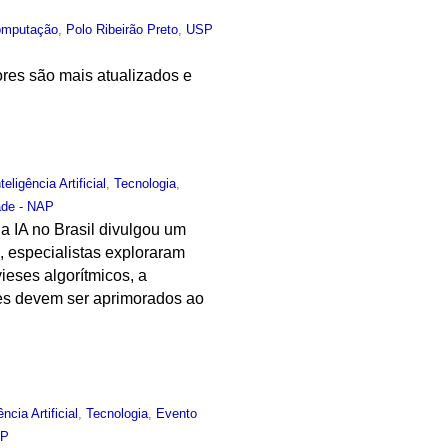
omputação
,
Polo Ribeirão Preto
,
USP
res são mais atualizados e
nteligência Artificial
,
Tecnologia
,
ade - NAP
 IA no Brasil divulgou um
, especialistas exploraram
ieses algorítmicos, a
eles devem ser aprimorados ao
ência Artificial
,
Tecnologia
,
Evento
AP