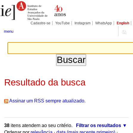
Ir
Ferramentas
Seções
para
Pessoais
o
conteúdo.
|
Cadastre-se
YouTube
Instagram
WhatsApp
English
Ir
para
menu
a
navegação
Resultado da busca
Assinar um RSS sempre atualizado.
38
itens atendem ao seu critério.
Filtrar os resultados
Ordenar por
relevância
·
data (mais recente primeiro)
·