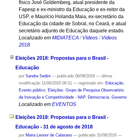
físico José Goldemberg, atual presidente da
Fapesp e ex-ministro da Educação e ex-reitor da
USP, e Maurício Holanda Maia, ex-secretário da
Educação da cidade de Sobral, no Ceará, e atual
secretário adjunto de Educação daquele estado.
Localizado em
MIDIATECA
/
Vídeos
/
Videos
2018
Eleições 2018: Propostas para o Brasil -
Educação
por
Sandra Sedini
—
publicado
06/08/2018
—
última
modificação
11/06/2020 06:51
— registrado em:
Educação
,
Evento público
,
Eleições
,
Grupo de Pesquisa Observatório
da Inovação e Competitividade - NAP
,
Democracia
,
Governo
Localizado em
EVENTOS
Eleições 2018: Propostas para o Brasil -
Educação - 31 de agosto de 2018
por
Maria Leonor de Calasans
—
publicado
31/08/2018
—