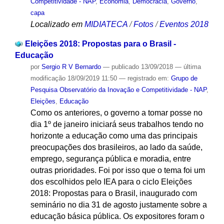
Competitividade - NAP
,
Economia
,
Democracia
,
Governo
,
capa
Localizado em
MIDIATECA
/
Fotos
/
Eventos 2018
Eleições 2018: Propostas para o Brasil -
Educação
por
Sergio R V Bernardo
—
publicado
13/09/2018
—
última
modificação
18/09/2019 11:50
— registrado em:
Grupo de
Pesquisa Observatório da Inovação e Competitividade - NAP
,
Eleições
,
Educação
Como os anteriores, o governo a tomar posse no
dia 1º de janeiro iniciará seus trabalhos tendo no
horizonte a educação como uma das principais
preocupações dos brasileiros, ao lado da saúde,
emprego, segurança pública e moradia, entre
outras prioridades. Foi por isso que o tema foi um
dos escolhidos pelo IEA para o ciclo Eleições
2018: Propostas para o Brasil, inaugurado com
seminário no dia 31 de agosto justamente sobre a
educação básica pública. Os expositores foram o