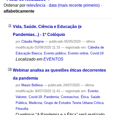
Ordenar por
relevância
·
data (mais recente primeiro)
·
alfabeticamente
Vida, Saúde, Ciência e Educação (e
Pandemias...) - 1º Colóquio
por
Cláudia Regina
—
publicado
05/05/2020
—
última
modificação
02/09/2020 11:33
— registrado em:
Cátedra de
Educação Básica
,
Evento público
,
Evento online
,
Covid-19
Localizado em
EVENTOS
Webinar analisa as questões éticas decorrentes
da pandemia
por
Mauro Bellesa
—
publicado
24/07/2020
—
última
modificação
30/07/2020 11:41
— registrado em:
Evento
,
Valores
,
Covid-19
,
Pandemia
,
Coronavírus
,
Ética
,
Saúde
Pública
,
Medicina
,
Grupo de Estudos Teoria Urbana Crítica
,
Filosofia
O webinar "A Pandemia e a Ética" será realizado