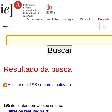
Ir
Ferramentas
Seções
para
Pessoais
o
conteúdo.
|
Cadastre-se
YouTube
Instagram
WhatsApp
English
Ir
para
menu
a
navegação
Resultado da busca
Assinar um RSS sempre atualizado.
195
itens atendem ao seu critério.
Filtrar os resultados