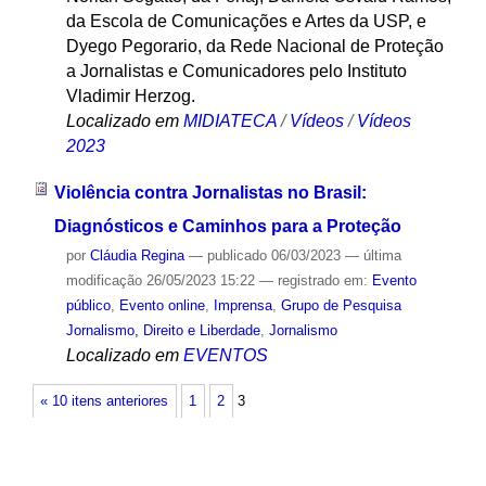
da Escola de Comunicações e Artes da USP, e
Dyego Pegorario, da Rede Nacional de Proteção
a Jornalistas e Comunicadores pelo Instituto
Vladimir Herzog.
Localizado em
MIDIATECA
/
Vídeos
/
Vídeos
2023
Violência contra Jornalistas no Brasil:
Diagnósticos e Caminhos para a Proteção
por
Cláudia Regina
—
publicado
06/03/2023
—
última
modificação
26/05/2023 15:22
— registrado em:
Evento
público
,
Evento online
,
Imprensa
,
Grupo de Pesquisa
Jornalismo, Direito e Liberdade
,
Jornalismo
Localizado em
EVENTOS
« 10 itens anteriores
1
2
3