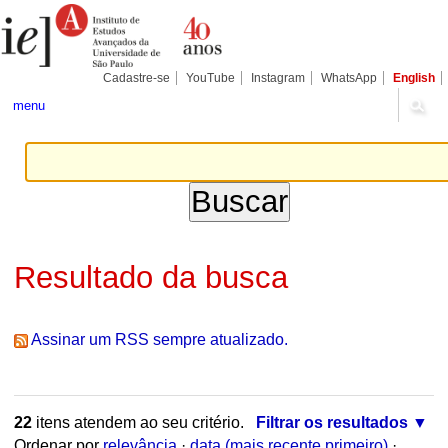
Ir
Ferramentas
Seções
para
Pessoais
o
conteúdo.
|
Cadastre-se
YouTube
Instagram
WhatsApp
English
Ir
para
menu
a
navegação
Resultado da busca
Assinar um RSS sempre atualizado.
22
itens atendem ao seu critério.
Filtrar os resultados
Ordenar por
relevância
·
data (mais recente primeiro)
·