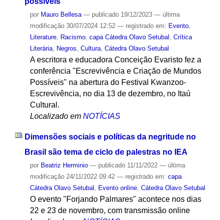
possíveis
por
Mauro Bellesa
—
publicado
19/12/2023
—
última
modificação
30/07/2024 12:52
— registrado em:
Evento
,
Literature
,
Racismo
,
capa Cátedra Olavo Setubal
,
Crítica
Literária
,
Negros
,
Cultura
,
Cátedra Olavo Setubal
A escritora e educadora Conceição Evaristo fez a
conferência "Escrevivência e Criação de Mundos
Possíveis" na abertura do Festival Kwanzoo-
Escrevivência, no dia 13 de dezembro, no Itaú
Cultural.
Localizado em
NOTÍCIAS
Dimensões sociais e políticas da negritude no
Brasil são tema de ciclo de palestras no IEA
por
Beatriz Herminio
—
publicado
11/11/2022
—
última
modificação
24/11/2022 09:42
— registrado em:
capa
Cátedra Olavo Setubal
,
Evento online
,
Cátedra Olavo Setubal
O evento "Forjando Palmares" acontece nos dias
22 e 23 de novembro, com transmissão online