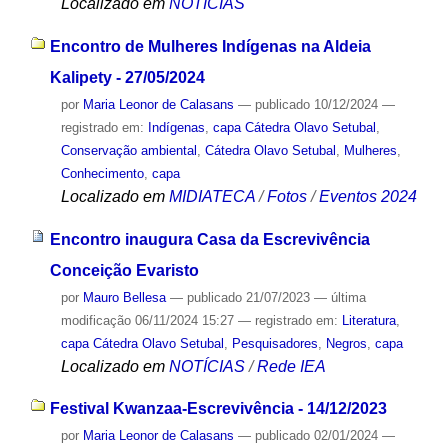
Localizado em
NOTÍCIAS
Encontro de Mulheres Indígenas na Aldeia
Kalipety - 27/05/2024
por
Maria Leonor de Calasans
—
publicado
10/12/2024
—
registrado em:
Indígenas
,
capa Cátedra Olavo Setubal
,
Conservação ambiental
,
Cátedra Olavo Setubal
,
Mulheres
,
Conhecimento
,
capa
Localizado em
MIDIATECA
/
Fotos
/
Eventos 2024
Encontro inaugura Casa da Escrevivência
Conceição Evaristo
por
Mauro Bellesa
—
publicado
21/07/2023
—
última
modificação
06/11/2024 15:27
— registrado em:
Literatura
,
capa Cátedra Olavo Setubal
,
Pesquisadores
,
Negros
,
capa
Localizado em
NOTÍCIAS
/
Rede IEA
Festival Kwanzaa-Escrevivência - 14/12/2023
por
Maria Leonor de Calasans
—
publicado
02/01/2024
—