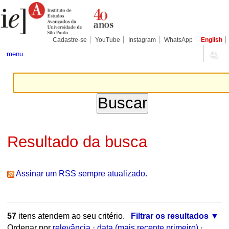
Ir
Ferramentas
Seções
para
Pessoais
o
conteúdo.
|
Cadastre-se
YouTube
Instagram
WhatsApp
English
Ir
para
menu
a
navegação
Resultado da busca
Assinar um RSS sempre atualizado.
57
itens atendem ao seu critério.
Filtrar os resultados
Ordenar por
relevância
·
data (mais recente primeiro)
·