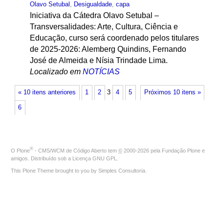
Olavo Setubal
,
Desigualdade
,
capa
Iniciativa da Cátedra Olavo Setubal –
Transversalidades: Arte, Cultura, Ciência e
Educação, curso será coordenado pelos titulares
de 2025-2026: Alemberg Quindins, Fernando
José de Almeida e Nísia Trindade Lima.
Localizado em
NOTÍCIAS
« 10 itens anteriores
1
2
3
4
5
Próximos 10 itens »
6
®
O
Plone
- CMS/WCM de Código Aberto
tem
©
2000-2026 pela
Fundação Plone
e
amigos. Distribuído sob a
Licença GNU GPL
.
This Plone Theme brought to you by
Simples Consultoria
.