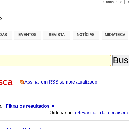
Cadastre-se
Busca
Busca
Avançad
OAS
EVENTOS
REVISTA
NOTÍCIAS
MIDIATECA
sca
Assinar um RSS sempre atualizado.
o.
Filtrar os resultados
Ordenar por
relevância
·
data (mais rec