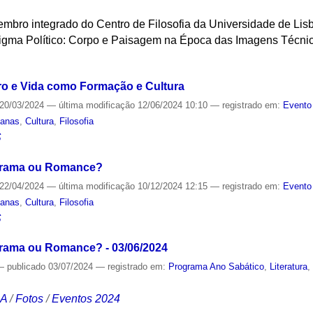
embro integrado do Centro de Filosofia da Universidade de Lis
gma Político: Corpo e Paisagem na Época das Imagens Técnic
S
tro e Vida como Formação e Cultura
20/03/2024
—
última modificação
12/06/2024 10:10
— registrado em:
Evento
manas
,
Cultura
,
Filosofia
S
Drama ou Romance?
22/04/2024
—
última modificação
10/12/2024 12:15
— registrado em:
Evento
manas
,
Cultura
,
Filosofia
S
rama ou Romance? - 03/06/2024
—
publicado
03/07/2024
— registrado em:
Programa Ano Sabático
,
Literatura
CA
/
Fotos
/
Eventos 2024