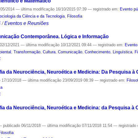
ientífico e Matemático
/05/2014
—
última modificação
16/10/2015 07:39
— registrado em:
Evento pú
Sociologia da Ciência e da Tecnologia
,
Filosofia
S
/
Eventos e Reuniões
nicação Contemporânea. Lógica e Informação
02/12/2021
—
última modificação
10/12/2021 09:44
— registrado em:
Evento
iental
,
Transformação
,
Cultura
,
Comunicação
,
Conhecimento
,
Linguística
,
F
S
ofia da Neurociência, Neuroética e Medicina: Da Pesquisa à 
o
17/10/2018
—
última modificação
23/09/2019 08:39
— registrado em:
Filoso
ia
S
ofia da Neurociência, Neuroética e Medicina: da Pesquisa à 
—
publicado
06/11/2018
—
última modificação
07/11/2018 11:54
— registrado
Filosofia