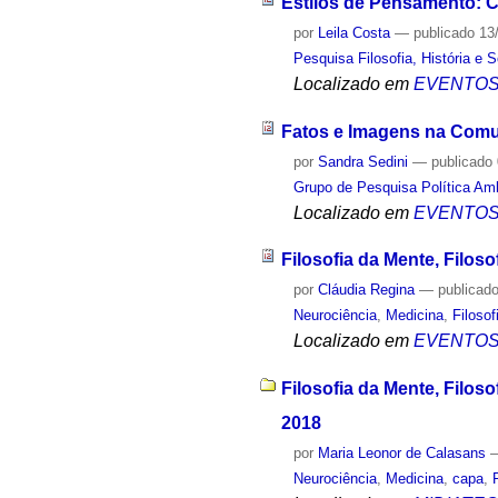
Estilos de Pensamento: C
por
Leila Costa
—
publicado
13
Pesquisa Filosofia, História e 
Localizado em
EVENTO
Fatos e Imagens na Comu
por
Sandra Sedini
—
publicado
Grupo de Pesquisa Política Amb
Localizado em
EVENTO
Filosofia da Mente, Filos
por
Cláudia Regina
—
publicad
Neurociência
,
Medicina
,
Filosof
Localizado em
EVENTO
Filosofia da Mente, Filos
2018
por
Maria Leonor de Calasans
Neurociência
,
Medicina
,
capa
,