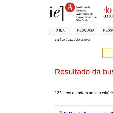
Ir
Ferramentas
Seções
para
Pessoais
o
conteúdo.
|
Ir
para
a
O IEA
PESQUISA
PESS
navegação
Você está aqui:
Página Inicial
Resultado da bu
123
itens atendem ao seu critéri