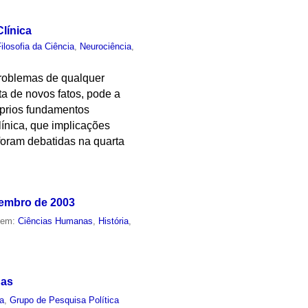
Clínica
Filosofia da Ciência
,
Neurociência
,
problemas de qualquer
ta de novos fatos, pode a
óprios fundamentos
ínica, que implicações
foram debatidas na quarta
vembro de 2003
o em:
Ciências Humanas
,
História
,
nas
ca
,
Grupo de Pesquisa Política