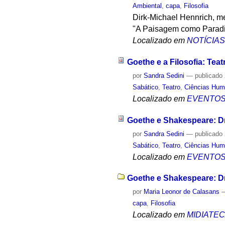
Ambiental
,
capa
,
Filosofia
Dirk-Michael Hennrich, m
"A Paisagem como Paradi
Localizado em
NOTÍCIA
Goethe e a Filosofia: Tea
por
Sandra Sedini
—
publicado
Sabático
,
Teatro
,
Ciências Hu
Localizado em
EVENTO
Goethe e Shakespeare: 
por
Sandra Sedini
—
publicado
Sabático
,
Teatro
,
Ciências Hu
Localizado em
EVENTO
Goethe e Shakespeare: D
por
Maria Leonor de Calasans
capa
,
Filosofia
Localizado em
MIDIATE