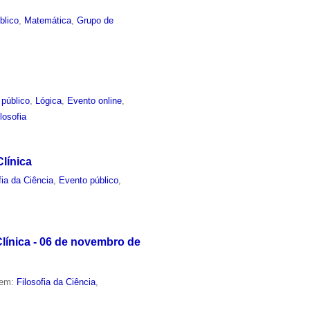
blico
,
Matemática
,
Grupo de
 público
,
Lógica
,
Evento online
,
ilosofia
Clínica
fia da Ciência
,
Evento público
,
Clínica - 06 de novembro de
 em:
Filosofia da Ciência
,