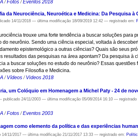
CA
/
Fotos
/
Eventos 2018
ofia da Neurociência, Neuroética e Medicina: Da Pesquisa à 
licado
14/11/2018
—
última modificação
18/09/2019 12:42
— registrado em:
rociência trouxe uma forte tendência a buscar soluções para 
do do neurônio. Sendo uma ciência especial, voltada à descober
undamento epistemológico a outras ciências? Quais são seus pr
s resultados das pesquisas na área apontam? Da pesquisa à cl
ncia a buscar soluções no estudo do neurônio? Essas questões 
exões sobre Filosofia e Medicina.
CA
/
Vídeos
/
Videos 2018
stória, um Colóquio em Homenagem a Michel Paty - 24 de no
—
publicado
24/11/2003
—
última modificação
05/08/2014 16:10
— registrad
CA
/
Fotos
/
Eventos 2003
sagem como elemento da política e das experiências huma
o
14/11/2017
—
última modificação
21/11/2017 13:33
— registrado em:
Políti