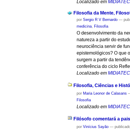
Localizado em
MIDIATE
Filosofia da Mente, Filos
por
Sergio R V Bernardo
—
pub
medicina
,
Filosofia
O desenvolvimento da neu
natureza a partir do estu
neurociência servir de f
epistemológicos? O que o
surgem a partir da tendê
conferência do ciclo Refl
Localizado em
MIDIATE
Filosofia, Ciências e Hi
por
Maria Leonor de Calasans
Filosofia
Localizado em
MIDIATE
Filósofo comentará a pai
por
Vinícius Sayão
—
publicad