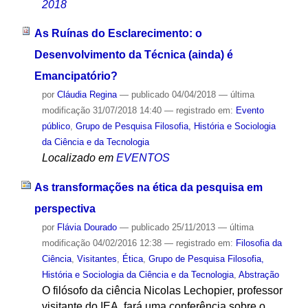
2018
As Ruínas do Esclarecimento: o
Desenvolvimento da Técnica (ainda) é
Emancipatório?
por
Cláudia Regina
—
publicado
04/04/2018
—
última
modificação
31/07/2018 14:40
— registrado em:
Evento
público
,
Grupo de Pesquisa Filosofia, História e Sociologia
da Ciência e da Tecnologia
Localizado em
EVENTOS
As transformações na ética da pesquisa em
perspectiva
por
Flávia Dourado
—
publicado
25/11/2013
—
última
modificação
04/02/2016 12:38
— registrado em:
Filosofia da
Ciência
,
Visitantes
,
Ética
,
Grupo de Pesquisa Filosofia,
História e Sociologia da Ciência e da Tecnologia
,
Abstração
O filósofo da ciência Nicolas Lechopier, professor
visitante do IEA, fará uma conferência sobre o