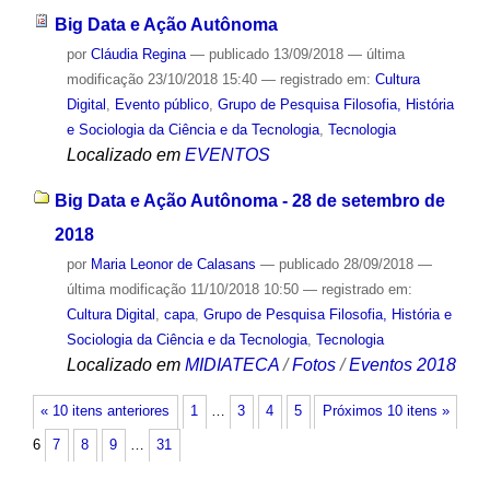
Big Data e Ação Autônoma
por
Cláudia Regina
—
publicado
13/09/2018
—
última
modificação
23/10/2018 15:40
— registrado em:
Cultura
Digital
,
Evento público
,
Grupo de Pesquisa Filosofia, História
e Sociologia da Ciência e da Tecnologia
,
Tecnologia
Localizado em
EVENTOS
Big Data e Ação Autônoma - 28 de setembro de
2018
por
Maria Leonor de Calasans
—
publicado
28/09/2018
—
última modificação
11/10/2018 10:50
— registrado em:
Cultura Digital
,
capa
,
Grupo de Pesquisa Filosofia, História e
Sociologia da Ciência e da Tecnologia
,
Tecnologia
Localizado em
MIDIATECA
/
Fotos
/
Eventos 2018
« 10 itens anteriores
1
…
3
4
5
Próximos 10 itens »
6
7
8
9
…
31