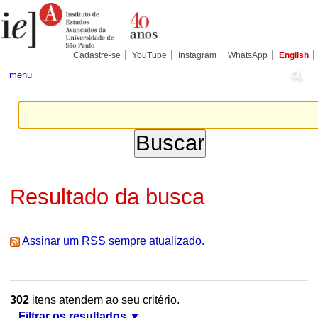
Ir
Ferramentas
Seções
para
Pessoais
o
conteúdo.
|
Cadastre-se
YouTube
Instagram
WhatsApp
English
Ir
para
menu
a
navegação
Resultado da busca
Assinar um RSS sempre atualizado.
302
itens atendem ao seu critério.
Filtrar os resultados