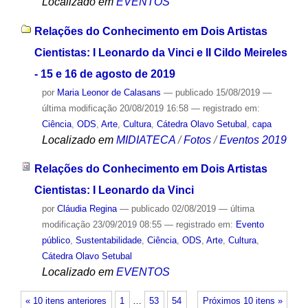
Localizado em
EVENTOS
Relações do Conhecimento em Dois Artistas
Cientistas: I Leonardo da Vinci e II Cildo Meireles
- 15 e 16 de agosto de 2019
por
Maria Leonor de Calasans
—
publicado
15/08/2019
—
última modificação
20/08/2019 16:58
— registrado em:
Ciência
,
ODS
,
Arte
,
Cultura
,
Cátedra Olavo Setubal
,
capa
Localizado em
MIDIATECA
/
Fotos
/
Eventos 2019
Relações do Conhecimento em Dois Artistas
Cientistas: I Leonardo da Vinci
por
Cláudia Regina
—
publicado
02/08/2019
—
última
modificação
23/09/2019 08:55
— registrado em:
Evento
público
,
Sustentabilidade
,
Ciência
,
ODS
,
Arte
,
Cultura
,
Cátedra Olavo Setubal
Localizado em
EVENTOS
« 10 itens anteriores
1
…
53
54
Próximos 10 itens »