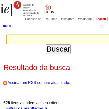
Ir
Ferramentas
Seções
para
Pessoais
o
conteúdo.
|
Cadastre-se
YouTube
Instagram
WhatsApp
English
Ir
para
menu
a
navegação
Resultado da busca
Assinar um RSS sempre atualizado.
626
itens atendem ao seu critério.
Filtrar os resultados