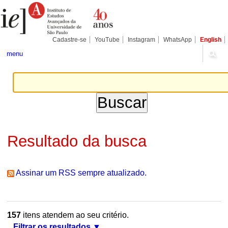
Ir
Ferramentas
Seções
para
Pessoais
o
conteúdo.
|
Cadastre-se
YouTube
Instagram
WhatsApp
English
Ir
para
menu
a
navegação
Resultado da busca
Assinar um RSS sempre atualizado.
157
itens atendem ao seu critério.
Filtrar os resultados