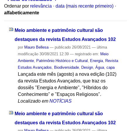
Ordenar por
relevância
·
data (mais recente primeiro)
·
alfabeticamente
Meio ambiente e patrimônio cultural são
destaques da revista Estudos Avançados 102
por
Mauro Bellesa
—
publicado
26/08/2021
—
última
modificação
30/08/2021 12:39
— registrado em:
Meio
Ambiente
,
Patrimônio Histórico e Cultural
,
Energia
,
Revista
Estudos Avançados
,
Biodiversidade
,
Design
,
Água
,
capa
Lançada este mês (agosto) a nova edição (102)
da revista Estudos Avançados, que traz os
dossiês "Energia e Ambiente", "Híbridos do
Conhecimento" e "Espaços Religiosos".
Localizado em
NOTÍCIAS
Meio ambiente e patrimônio cultural são
destaques da revista Estudos Avançados 102
por
Mauro Bellesa
—
publicado
26/08/2021
—
última