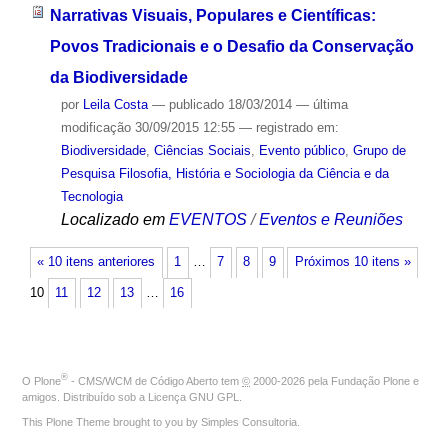
Narrativas Visuais, Populares e Científicas:
Povos Tradicionais e o Desafio da Conservação
da Biodiversidade
por
Leila Costa
—
publicado
18/03/2014
—
última
modificação
30/09/2015 12:55
— registrado em:
Biodiversidade
,
Ciências Sociais
,
Evento público
,
Grupo de
Pesquisa Filosofia, História e Sociologia da Ciência e da
Tecnologia
Localizado em
EVENTOS
/
Eventos e Reuniões
« 10 itens anteriores
1
…
7
8
9
Próximos 10 itens »
10
11
12
13
…
16
®
O
Plone
- CMS/WCM de Código Aberto
tem
©
2000-2026 pela
Fundação Plone
e
amigos. Distribuído sob a
Licença GNU GPL
.
This Plone Theme brought to you by
Simples Consultoria
.