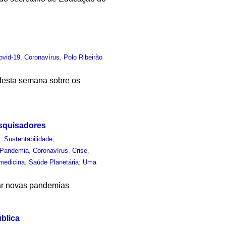
ovid-19
,
Coronavírus
,
Polo Ribeirão
 desta semana sobre os
esquisadores
m:
Sustentabilidade
,
Pandemia
,
Coronavírus
,
Crise
,
medicina
,
Saúde Planetária: Uma
ar novas pandemias
blica