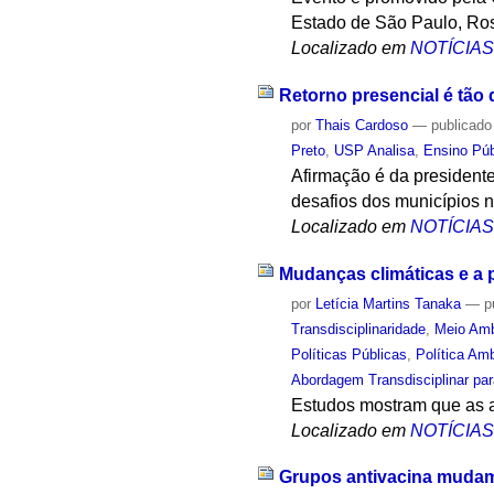
Estado de São Paulo, Ros
Localizado em
NOTÍCIA
Retorno presencial é tão
por
Thais Cardoso
—
publicado
Preto
,
USP Analisa
,
Ensino Púb
Afirmação é da president
desafios dos municípios 
Localizado em
NOTÍCIA
Mudanças climáticas e a 
por
Letícia Martins Tanaka
—
p
Transdisciplinaridade
,
Meio Amb
Políticas Públicas
,
Política Amb
Abordagem Transdisciplinar pa
Estudos mostram que as 
Localizado em
NOTÍCIA
Grupos antivacina mudam 