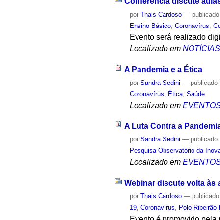
Conferência discute aula
por
Thais Cardoso
—
publicado
Ensino Básico
,
Coronavírus
,
Co
Evento será realizado di
Localizado em
NOTÍCIA
A Pandemia e a Ética
por
Sandra Sedini
—
publicado
Coronavírus
,
Ética
,
Saúde
Localizado em
EVENTO
A Luta Contra a Pandemia
por
Sandra Sedini
—
publicado
Pesquisa Observatório da Inov
Localizado em
EVENTO
Webinar discute volta às 
por
Thais Cardoso
—
publicado
19
,
Coronavírus
,
Polo Ribeirão 
Evento é promovido pela 