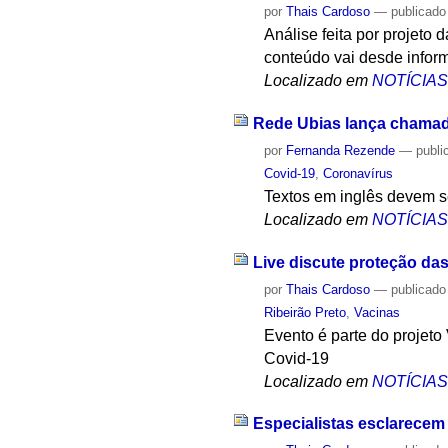
por
Thais Cardoso
—
publicado
Análise feita por projeto
conteúdo vai desde infor
Localizado em
NOTÍCIA
Rede Ubias lança chamad
por
Fernanda Rezende
—
publi
Covid-19
,
Coronavírus
Textos em inglês devem se
Localizado em
NOTÍCIA
Live discute proteção da
por
Thais Cardoso
—
publicado
Ribeirão Preto
,
Vacinas
Evento é parte do projet
Covid-19
Localizado em
NOTÍCIA
Especialistas esclarece