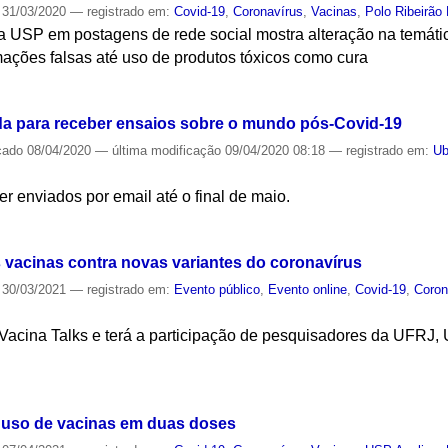
31/03/2020
— registrado em:
Covid-19
,
Coronavírus
,
Vacinas
,
Polo Ribeirão 
 da USP em postagens de rede social mostra alteração na temát
mações falsas até uso de produtos tóxicos como cura
S
a para receber ensaios sobre o mundo pós-Covid-19
cado
08/04/2020
—
última modificação
09/04/2020 08:18
— registrado em:
Ub
r enviados por email até o final de maio.
S
s vacinas contra novas variantes do coronavírus
30/03/2021
— registrado em:
Evento público
,
Evento online
,
Covid-19
,
Coron
o Vacina Talks e terá a participação de pesquisadores da UFR
S
m uso de vacinas em duas doses