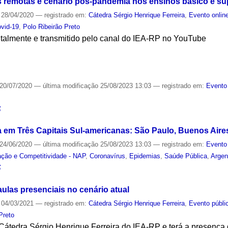
s remotas e cenário pós-pandemia nos ensinos básico e su
28/04/2020
— registrado em:
Cátedra Sérgio Henrique Ferreira
,
Evento onlin
vid-19
,
Polo Ribeirão Preto
gitalmente e transmitido pelo canal do IEA-RP no YouTube
S
20/07/2020
—
última modificação
25/08/2023 13:03
— registrado em:
Evento
S
 em Três Capitais Sul-americanas: São Paulo, Buenos Aire
24/06/2020
—
última modificação
25/08/2023 13:03
— registrado em:
Evento
ação e Competitividade - NAP
,
Coronavírus
,
Epidemias
,
Saúde Pública
,
Argen
S
aulas presenciais no cenário atual
04/03/2021
— registrado em:
Cátedra Sérgio Henrique Ferreira
,
Evento públi
Preto
Cátedra Sérgio Henrique Ferreira do IEA-RP e terá a presença