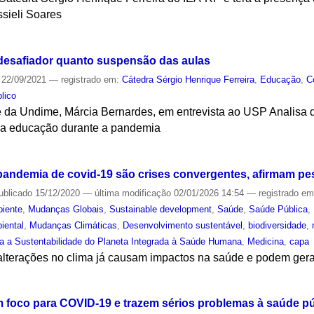
sieli Soares
S
 desafiador quanto suspensão das aulas
22/09/2021
— registrado em:
Cátedra Sérgio Henrique Ferreira
,
Educação
,
C
lico
e da Undime, Márcia Bernardes, em entrevista ao USP Analisa
na educação durante a pandemia
S
pandemia de covid-19 são crises convergentes, afirmam p
ublicado
15/12/2020
—
última modificação
02/01/2026 14:54
— registrado e
iente
,
Mudanças Globais
,
Sustainable development
,
Saúde
,
Saúde Pública
,
iental
,
Mudanças Climáticas
,
Desenvolvimento sustentável
,
biodiversidade
,
ra a Sustentabilidade do Planeta Integrada à Saúde Humana
,
Medicina
,
capa
alterações no clima já causam impactos na saúde e podem ger
S
foco para COVID-19 e trazem sérios problemas à saúde pú