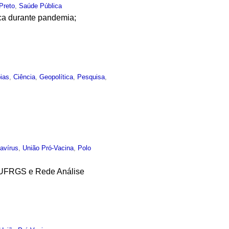
Preto
,
Saúde Pública
ica durante pandemia;
ias
,
Ciência
,
Geopolítica
,
Pesquisa
,
avírus
,
União Pró-Vacina
,
Polo
J, UFRGS e Rede Análise