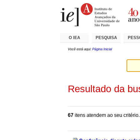
Ir
Ferramentas
Seções
para
Pessoais
o
conteúdo.
|
Ir
para
a
O IEA
PESQUISA
PESS
navegação
Você está aqui:
Página Inicial
Resultado da bu
67
itens atendem ao seu critério.