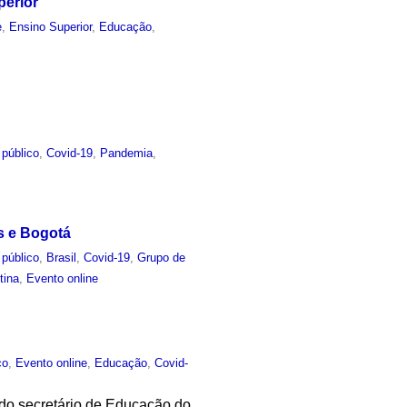
perior
e
,
Ensino Superior
,
Educação
,
 público
,
Covid-19
,
Pandemia
,
s e Bogotá
 público
,
Brasil
,
Covid-19
,
Grupo de
tina
,
Evento online
co
,
Evento online
,
Educação
,
Covid-
 do secretário de Educação do