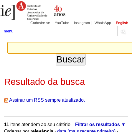
Ir
Ferramentas
Seções
para
Pessoais
o
conteúdo.
|
Cadastre-se
YouTube
Instagram
WhatsApp
English
Ir
para
menu
a
navegação
Resultado da busca
Assinar um RSS sempre atualizado.
11
itens atendem ao seu critério.
Filtrar os resultados
Ordenar por
relevância
·
data (mais recente primeiro)
·