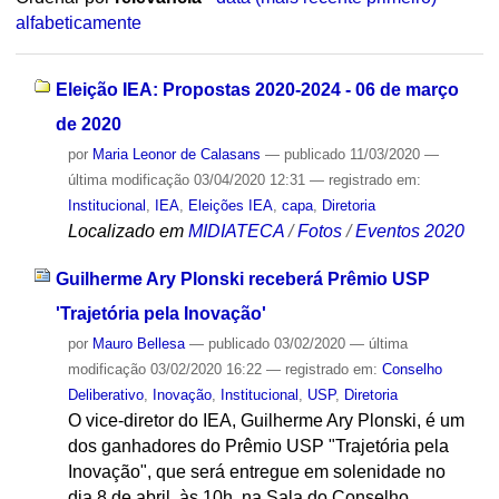
alfabeticamente
Eleição IEA: Propostas 2020-2024 - 06 de março
de 2020
por
Maria Leonor de Calasans
—
publicado
11/03/2020
—
última modificação
03/04/2020 12:31
— registrado em:
Institucional
,
IEA
,
Eleições IEA
,
capa
,
Diretoria
Localizado em
MIDIATECA
/
Fotos
/
Eventos 2020
Guilherme Ary Plonski receberá Prêmio USP
'Trajetória pela Inovação'
por
Mauro Bellesa
—
publicado
03/02/2020
—
última
modificação
03/02/2020 16:22
— registrado em:
Conselho
Deliberativo
,
Inovação
,
Institucional
,
USP
,
Diretoria
O vice-diretor do IEA, Guilherme Ary Plonski, é um
dos ganhadores do Prêmio USP "Trajetória pela
Inovação", que será entregue em solenidade no
dia 8 de abril, às 10h, na Sala do Conselho