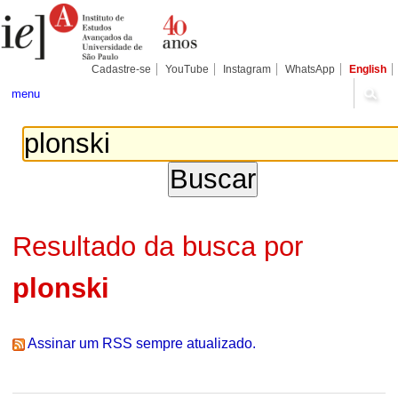
Ir
Ferramentas
Seções
para
Pessoais
o
conteúdo.
|
Cadastre-se
YouTube
Instagram
WhatsApp
English
Ir
para
menu
a
navegação
Resultado da busca por
plonski
Assinar um RSS sempre atualizado.