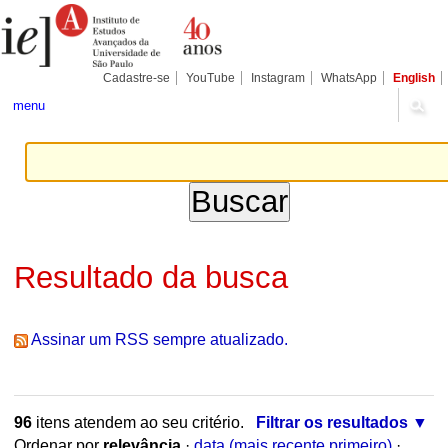
Ir
Ferramentas
Seções
para
Pessoais
o
conteúdo.
|
Cadastre-se
YouTube
Instagram
WhatsApp
English
Ir
para
menu
a
navegação
Resultado da busca
Assinar um RSS sempre atualizado.
96
itens atendem ao seu critério.
Filtrar os resultados
Ordenar por
relevância
·
data (mais recente primeiro)
·