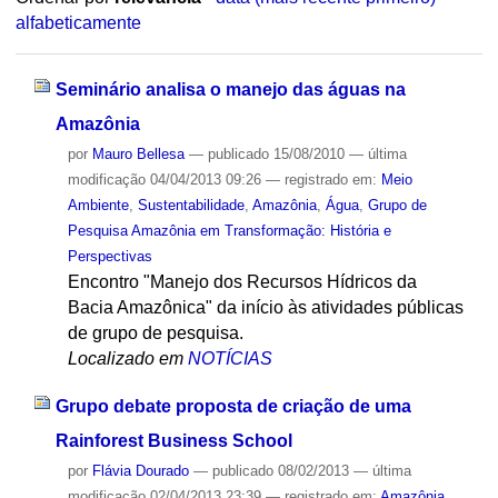
alfabeticamente
Seminário analisa o manejo das águas na
Amazônia
por
Mauro Bellesa
—
publicado
15/08/2010
—
última
modificação
04/04/2013 09:26
— registrado em:
Meio
Ambiente
,
Sustentabilidade
,
Amazônia
,
Água
,
Grupo de
Pesquisa Amazônia em Transformação: História e
Perspectivas
Encontro "Manejo dos Recursos Hídricos da
Bacia Amazônica" da início às atividades públicas
de grupo de pesquisa.
Localizado em
NOTÍCIAS
Grupo debate proposta de criação de uma
Rainforest Business School
por
Flávia Dourado
—
publicado
08/02/2013
—
última
modificação
02/04/2013 23:39
— registrado em:
Amazônia
,