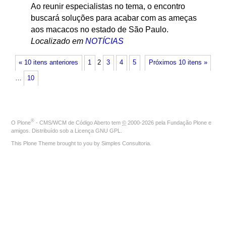
Ao reunir especialistas no tema, o encontro
buscará soluções para acabar com as ameças
aos macacos no estado de São Paulo.
Localizado em
NOTÍCIAS
« 10 itens anteriores
1
2
3
4
5
Próximos 10 itens »
…
10
®
O
Plone
- CMS/WCM de Código Aberto
tem
©
2000-2026 pela
Fundação Plone
e
amigos. Distribuído sob a
Licença GNU GPL
.
This Plone Theme brought to you by
Simples Consultoria
.