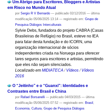
Um Abrigo para Escritores, Bloggers e Artistas
em Risco no Mundo Atual
por
Sergio R V Bernardo
—
publicado
02/12/2016
—
última
modificação
05/06/2025 13:14
— registrado em:
Grupo de
Pesquisa Diálogos Interculturais
Sylvie Debs, fundadora do projeto CABRA (Casas
Brasileiras de Refúgio) no Brasil, esteve no IEA
para falar desta fundação e do ICORN, uma
organização internacional de sócios
independentes criada na Noruega para oferecer
lares seguros para escritores e artistas, permitindo
que eles não sejam silenciados.
Localizado em
MIDIATECA
/
Vídeos
/
Vídeos
2016
O “Jeitinho” e o “Guanxi": Identidades e
Contrastes entre Brasil e China
por
Rafael Borsanelli
—
publicado
04/03/2015
—
última
modificação
05/06/2025 07:52
— registrado em:
Brasil
,
Economia
,
Cultura
,
Grupo de Pesquisa Diálogos