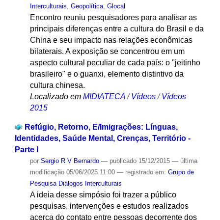
Interculturais
,
Geopolítica
,
Glocal
Encontro reuniu pesquisadores para analisar as
principais diferenças entre a cultura do Brasil e da
China e seu impacto nas relações econômicas
bilaterais. A exposição se concentrou em um
aspecto cultural peculiar de cada país: o "jeitinho
brasileiro" e o guanxi, elemento distintivo da
cultura chinesa.
Localizado em
MIDIATECA
/
Vídeos
/
Vídeos
2015
Refúgio, Retorno, E/Imigrações: Línguas,
Identidades, Saúde Mental, Crenças, Território -
Parte I
por
Sergio R V Bernardo
—
publicado
15/12/2015
—
última
modificação
05/06/2025 11:00
— registrado em:
Grupo de
Pesquisa Diálogos Interculturais
A ideia desse simpósio foi trazer a público
pesquisas, intervenções e estudos realizados
acerca do contato entre pessoas decorrente dos