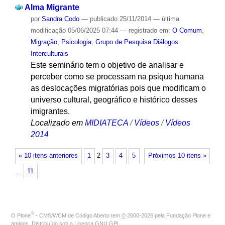
Alma Migrante
por
Sandra Codo
—
publicado
25/11/2014
—
última
modificação
05/06/2025 07:44
— registrado em:
O Comum
,
Migração
,
Psicologia
,
Grupo de Pesquisa Diálogos
Interculturais
Este seminário tem o objetivo de analisar e
perceber como se processam na psique humana
as deslocações migratórias pois que modificam o
universo cultural, geográfico e histórico desses
imigrantes.
Localizado em
MIDIATECA
/
Vídeos
/
Vídeos
2014
« 10 itens anteriores
1
2
3
4
5
Próximos 10 itens »
…
11
®
O
Plone
- CMS/WCM de Código Aberto
tem
©
2000-2026 pela
Fundação Plone
e
amigos. Distribuído sob a
Licença GNU GPL
.