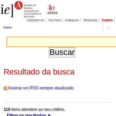
Ir
Ferramentas
Seções
para
Pessoais
o
conteúdo.
|
Cadastre-se
YouTube
Instagram
WhatsApp
English
Ir
para
menu
a
navegação
Resultado da busca
Assinar um RSS sempre atualizado.
110
itens atendem ao seu critério.
Filtrar os resultados