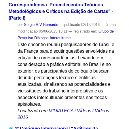
Correspondência: Procedimentos Teóricos,
Metodológicos e Críticos na Edição de Cartas" -
(Parte I)
por
Sergio R V Bernardo
—
publicado
02/12/2016
—
última
modificação
05/06/2025 13:11
— registrado em:
Grupo de
Pesquisa Diálogos Interculturais
Este encontro reuniu pesquisadores do Brasil e
da França para discutir questões envolvidas na
edição de correspondências. Levando em
consideração a prática editorial no Brasil e no
exterior, os participantes do colóquio buscam
difundir percepções técnico-científicas
atualizadas, sinalizando as potencialidades e
vicissitudes do trabalho interpretativo e os
aspectos interculturais presentes nas trocas
epistolares.
Localizado em
MIDIATECA
/
Vídeos
/
Vídeos
2016
4º Colóquio Internacional “Artífices da