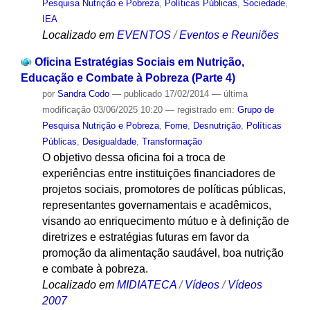
Pesquisa Nutrição e Pobreza
,
Políticas Públicas
,
Sociedade
,
IEA
Localizado em
EVENTOS
/
Eventos e Reuniões
Oficina Estratégias Sociais em Nutrição,
Educação e Combate à Pobreza (Parte 4)
por
Sandra Codo
—
publicado
17/02/2014
—
última
modificação
03/06/2025 10:20
— registrado em:
Grupo de
Pesquisa Nutrição e Pobreza
,
Fome
,
Desnutrição
,
Políticas
Públicas
,
Desigualdade
,
Transformação
O objetivo dessa oficina foi a troca de
experiências entre instituições financiadores de
projetos sociais, promotores de políticas públicas,
representantes governamentais e acadêmicos,
visando ao enriquecimento mútuo e à definição de
diretrizes e estratégias futuras em favor da
promoção da alimentação saudável, boa nutrição
e combate à pobreza.
Localizado em
MIDIATECA
/
Vídeos
/
Vídeos
2007