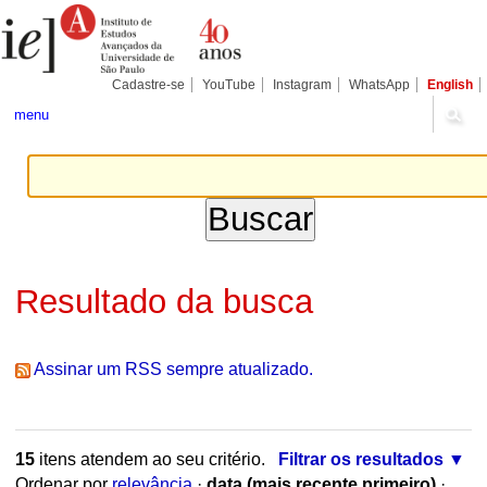
Ir
Ferramentas
Seções
para
Pessoais
o
conteúdo.
|
Cadastre-se
YouTube
Instagram
WhatsApp
English
Ir
para
menu
a
navegação
Resultado da busca
Assinar um RSS sempre atualizado.
15
itens atendem ao seu critério.
Filtrar os resultados
Ordenar por
relevância
·
data (mais recente primeiro)
·