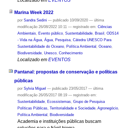
Localizado em
EVENTOS
Marina Week 2022
por
Sandra Sedini
—
publicado
10/09/2020
—
última
modificação
26/08/2022 10:11
— registrado em:
Ciências
Ambientais
,
Evento público
,
Sustentabilidade
,
Brasil
,
ODS14
- Vida na Água
,
Água
,
Pesquisa
,
Cátedra UNESCO Para
Sustentabilidade do Oceano
,
Política Ambiental
,
Oceano
,
Biodiversidade
,
Unesco
,
Conhecimento
Localizado em
EVENTOS
Pantanal: propostas de conservação e políticas
públicas
por
Sylvia Miguel
—
publicado
23/05/2017
—
última
modificação
26/05/2017 08:19
— registrado em:
Sustentabilidade
,
Ecossistemas
,
Grupo de Pesquisa
Políticas Públicas, Territorialidade e Sociedade
,
Agronegócio
,
Política Ambiental
,
Biodiversidade
Academia e instituições públicas buscam
soluções para o frágil bioma