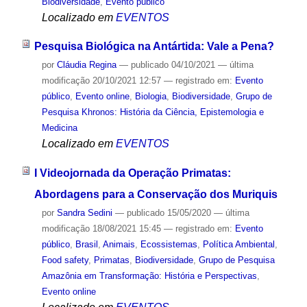
Biodiversidade
,
Evento público
Localizado em
EVENTOS
Pesquisa Biológica na Antártida: Vale a Pena?
por
Cláudia Regina
—
publicado
04/10/2021
—
última
modificação
20/10/2021 12:57
— registrado em:
Evento
público
,
Evento online
,
Biologia
,
Biodiversidade
,
Grupo de
Pesquisa Khronos: História da Ciência, Epistemologia e
Medicina
Localizado em
EVENTOS
I Videojornada da Operação Primatas:
Abordagens para a Conservação dos Muriquis
por
Sandra Sedini
—
publicado
15/05/2020
—
última
modificação
18/08/2021 15:45
— registrado em:
Evento
público
,
Brasil
,
Animais
,
Ecossistemas
,
Política Ambiental
,
Food safety
,
Primatas
,
Biodiversidade
,
Grupo de Pesquisa
Amazônia em Transformação: História e Perspectivas
,
Evento online