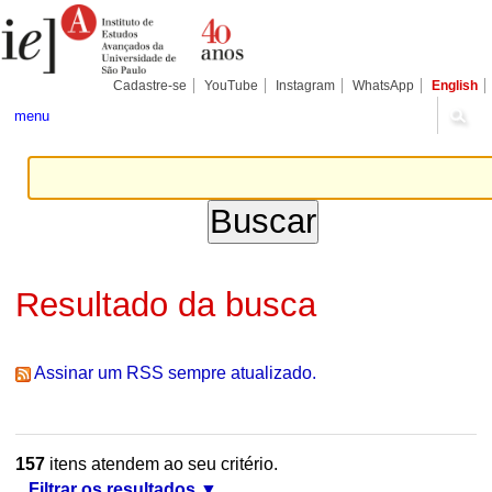
Ir
Ferramentas
Seções
para
Pessoais
o
conteúdo.
|
Cadastre-se
YouTube
Instagram
WhatsApp
English
Ir
para
menu
a
navegação
Resultado da busca
Assinar um RSS sempre atualizado.
157
itens atendem ao seu critério.
Filtrar os resultados