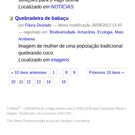
Localizado em
NOTÍCIAS
Quebradeira de babaçu
por
Flávia Dourado
—
última modificação
26/09/2013 13:43
— registrado em:
Biodiversidade
,
Amazônia
,
Ecologia
,
Meio
Ambiente
Imagem de mulher de uma população tradicional
quebrando coco.
Localizado em
imagens
« 10 itens anteriores
1
…
8
9
Próximos 10 itens »
10
11
12
13
14
…
16
®
O
Plone
- CMS/WCM de Código Aberto
tem
©
2000-2026 pela
Fundação Plone
e
amigos. Distribuído sob a
Licença GNU GPL
.
This Plone Theme brought to you by
Simples Consultoria
.