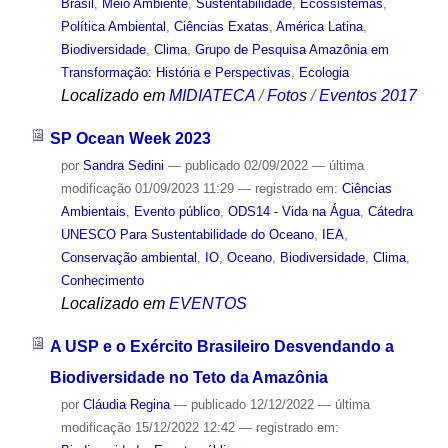
Brasil
,
Meio Ambiente
,
Sustentabilidade
,
Ecossistemas
,
Política Ambiental
,
Ciências Exatas
,
América Latina
,
Biodiversidade
,
Clima
,
Grupo de Pesquisa Amazônia em
Transformação: História e Perspectivas
,
Ecologia
Localizado em
MIDIATECA
/
Fotos
/
Eventos 2017
SP Ocean Week 2023
por
Sandra Sedini
—
publicado
02/09/2022
—
última
modificação
01/09/2023 11:29
— registrado em:
Ciências
Ambientais
,
Evento público
,
ODS14 - Vida na Água
,
Cátedra
UNESCO Para Sustentabilidade do Oceano
,
IEA
,
Conservação ambiental
,
IO
,
Oceano
,
Biodiversidade
,
Clima
,
Conhecimento
Localizado em
EVENTOS
A USP e o Exército Brasileiro Desvendando a
Biodiversidade no Teto da Amazônia
por
Cláudia Regina
—
publicado
12/12/2022
—
última
modificação
15/12/2022 12:42
— registrado em: