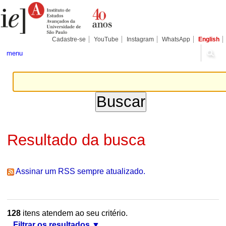
Ir
Ferramentas
Seções
para
Pessoais
o
conteúdo.
|
Cadastre-se
YouTube
Instagram
WhatsApp
English
Ir
para
menu
a
navegação
Resultado da busca
Assinar um RSS sempre atualizado.
128
itens atendem ao seu critério.
Filtrar os resultados