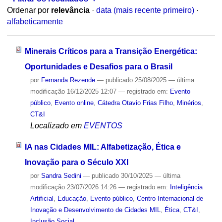
Ordenar por
relevância
·
data (mais recente primeiro)
·
alfabeticamente
Minerais Críticos para a Transição Energética:
Oportunidades e Desafios para o Brasil
por
Fernanda Rezende
—
publicado
25/08/2025
—
última
modificação
16/12/2025 12:07
— registrado em:
Evento
público
,
Evento online
,
Cátedra Otavio Frias Filho
,
Minérios
,
CT&I
Localizado em
EVENTOS
IA nas Cidades MIL: Alfabetização, Ética e
Inovação para o Século XXI
por
Sandra Sedini
—
publicado
30/10/2025
—
última
modificação
23/07/2026 14:26
— registrado em:
Inteligência
Artificial
,
Educação
,
Evento público
,
Centro Internacional de
Inovação e Desenvolvimento de Cidades MIL
,
Ética
,
CT&I
,
Inclusão Social