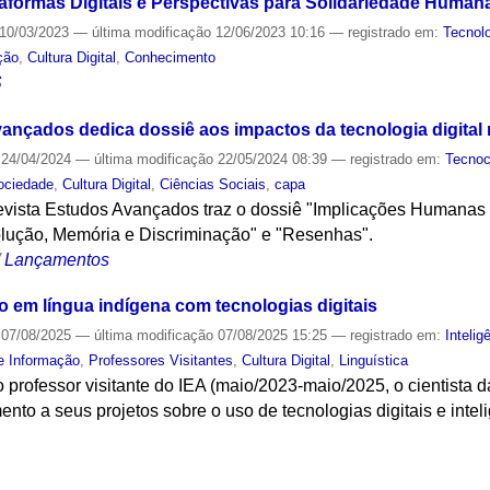
formas Digitais e Perspectivas para Solidariedade Human
10/03/2023
—
última modificação
12/06/2023 10:16
— registrado em:
Tecnol
ção
,
Cultura Digital
,
Conhecimento
S
ançados dedica dossiê aos impactos da tecnologia digital
24/04/2024
—
última modificação
22/05/2024 08:39
— registrado em:
Tecnoc
ociedade
,
Cultura Digital
,
Ciências Sociais
,
capa
evista Estudos Avançados traz o dossiê "Implicações Humanas 
lução, Memória e Discriminação" e "Resenhas".
/
Lançamentos
em língua indígena com tecnologias digitais
07/08/2025
—
última modificação
07/08/2025 15:25
— registrado em:
Inteligê
e Informação
,
Professores Visitantes
,
Cultura Digital
,
Linguística
 professor visitante do IEA (maio/2023-maio/2025, o cientista
o a seus projetos sobre o uso de tecnologias digitais e inteligê
S