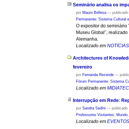
Seminário analisa os imp
por
Mauro Bellesa
—
publicado
Permanente: Sistema Cultural e
O expositor do seminário 
Museu Global", realizado 
Alemanha.
Localizado em
NOTÍCIA
Architectures of Knowledg
fevereiro
por
Fernanda Rezende
—
publi
Fórum Permanente: Sistema Cult
Localizado em
MIDIATE
Interrupção em Rede: Re
por
Sandra Sedini
—
publicado
Professores Visitantes
,
Mundo
Localizado em
EVENTO