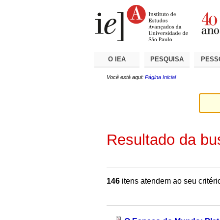
Ir
Ferramentas
Seções
para
Pessoais
o
conteúdo.
|
Ir
para
a
O IEA
PESQUISA
PESS
navegação
Você está aqui:
Página Inicial
Resultado da bu
146
itens atendem ao seu critéri