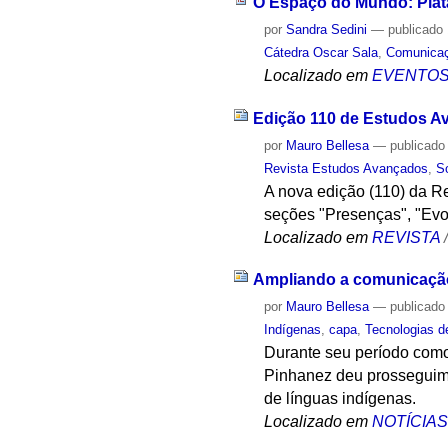
O Espaço do Mundo: Plata
por
Sandra Sedini
—
publicado
Cátedra Oscar Sala
,
Comunica
Localizado em
EVENTO
Edição 110 de Estudos Av
por
Mauro Bellesa
—
publicado
Revista Estudos Avançados
,
S
A nova edição (110) da R
seções "Presenças", "Evo
Localizado em
REVISTA
Ampliando a comunicação 
por
Mauro Bellesa
—
publicado
Indígenas
,
capa
,
Tecnologias d
Durante seu período como
Pinhanez deu prosseguiment
de línguas indígenas.
Localizado em
NOTÍCIA