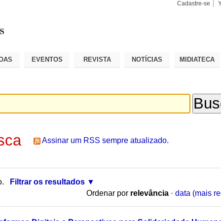
Cadastre-se
Busca
Busca
Avançad
OAS
EVENTOS
REVISTA
NOTÍCIAS
MIDIATECA
sca
Assinar um RSS sempre atualizado.
o.
Filtrar os resultados
Ordenar por
relevância
·
data (mais re