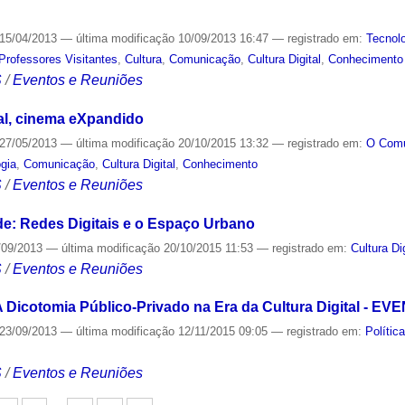
15/04/2013
—
última modificação
10/09/2013 16:47
— registrado em:
Tecnol
Professores Visitantes
,
Cultura
,
Comunicação
,
Cultura Digital
,
Conhecimento
S
/
Eventos e Reuniões
ital, cinema eXpandido
27/05/2013
—
última modificação
20/10/2015 13:32
— registrado em:
O Com
gia
,
Comunicação
,
Cultura Digital
,
Conhecimento
S
/
Eventos e Reuniões
de: Redes Digitais e o Espaço Urbano
/09/2013
—
última modificação
20/10/2015 11:53
— registrado em:
Cultura Dig
S
/
Eventos e Reuniões
A Dicotomia Público-Privado na Era da Cultura Digital - 
23/09/2013
—
última modificação
12/11/2015 09:05
— registrado em:
Polític
S
/
Eventos e Reuniões