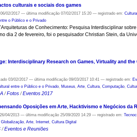
actos culturais e sociais dos games
06/02/2017
—
última modificação
07/02/2017 15:20
— registrado em:
Cultura
ntre o Público e o Privado
"Arquiteturas de Conhecimento: Pesquisa Interdisciplinar sobre
no dia 2 de fevereiro, foi o pesquisador Christian Stein, da Un
S
e: Interdisciplinary Research on Games, Virtuality and the
cado
03/02/2017
—
última modificação
09/03/2017 10:41
— registrado em:
Ev
ural entre o Público e o Privado
,
Museus
,
Arte
,
Cultura
,
Computação
,
Cultur
CA
/
Fotos
/
Eventos 2017
pensando Oposições em Arte, Hacktivismo e Negócios da R
26/04/2013
—
última modificação
25/09/2020 14:29
— registrado em:
Tecnoc
,
Globalização
,
Arte
,
Internet
,
Cultura Digital
S
/
Eventos e Reuniões