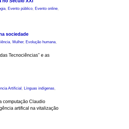
a no Século XXI
ogia
,
Evento público
,
Evento online
,
 na sociedade
iência
,
Mulher
,
Evolução humana
,
das Tecnociências" e as
ncia Artificial
,
Línguas indígenas
,
 da computação Claudio
ncia artifical na vitalização