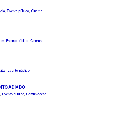
ogia
,
Evento público
,
Cinema
,
um
,
Evento público
,
Cinema
,
ital
,
Evento público
EVENTO ADIADO
a
,
Evento público
,
Comunicação
,