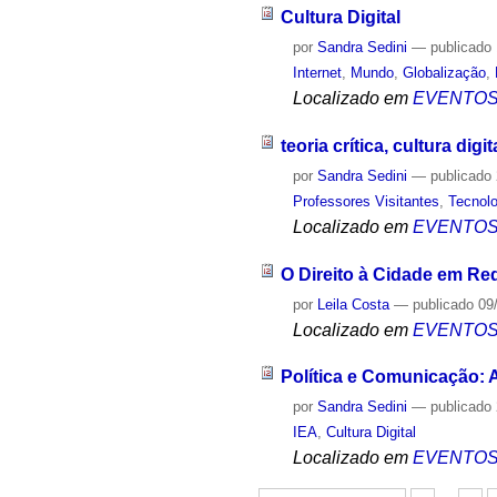
Cultura Digital
por
Sandra Sedini
—
publicado
Internet
,
Mundo
,
Globalização
,
Localizado em
EVENTO
teoria crítica, cultura dig
por
Sandra Sedini
—
publicado
Professores Visitantes
,
Tecnolo
Localizado em
EVENTO
O Direito à Cidade em Re
por
Leila Costa
—
publicado
09
Localizado em
EVENTO
Política e Comunicação: 
por
Sandra Sedini
—
publicado
IEA
,
Cultura Digital
Localizado em
EVENTO