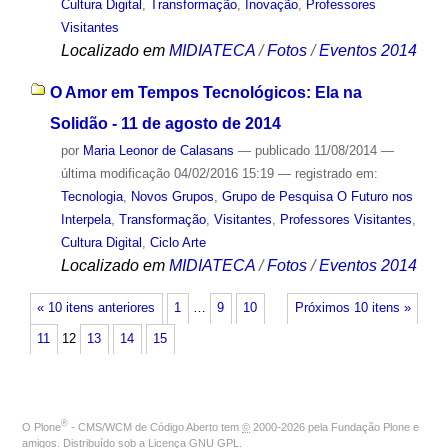
Cultura Digital
,
Transformação
,
Inovação
,
Professores
Visitantes
Localizado em
MIDIATECA
/
Fotos
/
Eventos 2014
O Amor em Tempos Tecnológicos: Ela na
Solidão - 11 de agosto de 2014
por
Maria Leonor de Calasans
—
publicado
11/08/2014
—
última modificação
04/02/2016 15:19
— registrado em:
Tecnologia
,
Novos Grupos
,
Grupo de Pesquisa O Futuro nos
Interpela
,
Transformação
,
Visitantes
,
Professores Visitantes
,
Cultura Digital
,
Ciclo Arte
Localizado em
MIDIATECA
/
Fotos
/
Eventos 2014
« 10 itens anteriores
1
…
9
10
Próximos 10 itens »
11
12
13
14
15
®
O
Plone
- CMS/WCM de Código Aberto
tem
©
2000-2026 pela
Fundação Plone
e
amigos. Distribuído sob a
Licença GNU GPL
.