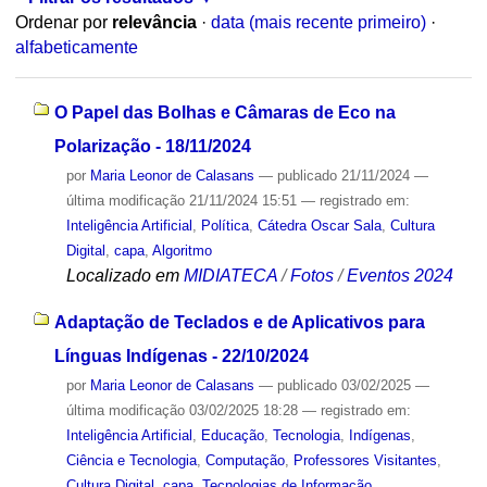
Ordenar por
relevância
·
data (mais recente primeiro)
·
alfabeticamente
O Papel das Bolhas e Câmaras de Eco na
Polarização - 18/11/2024
por
Maria Leonor de Calasans
—
publicado
21/11/2024
—
última modificação
21/11/2024 15:51
— registrado em:
Inteligência Artificial
,
Política
,
Cátedra Oscar Sala
,
Cultura
Digital
,
capa
,
Algoritmo
Localizado em
MIDIATECA
/
Fotos
/
Eventos 2024
Adaptação de Teclados e de Aplicativos para
Línguas Indígenas - 22/10/2024
por
Maria Leonor de Calasans
—
publicado
03/02/2025
—
última modificação
03/02/2025 18:28
— registrado em:
Inteligência Artificial
,
Educação
,
Tecnologia
,
Indígenas
,
Ciência e Tecnologia
,
Computação
,
Professores Visitantes
,
Cultura Digital
,
capa
,
Tecnologias de Informação