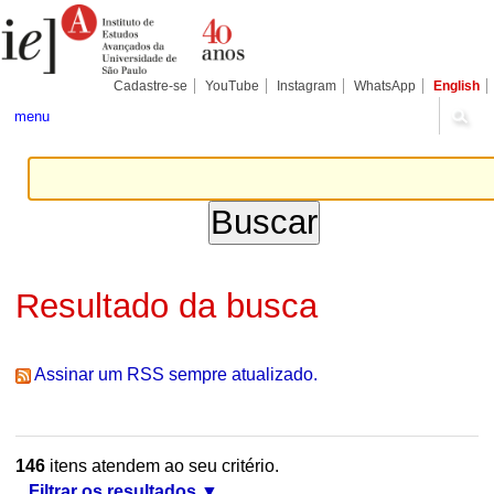
Ir
Ferramentas
Seções
para
Pessoais
o
conteúdo.
|
Cadastre-se
YouTube
Instagram
WhatsApp
English
Ir
para
menu
a
navegação
Resultado da busca
Assinar um RSS sempre atualizado.
146
itens atendem ao seu critério.
Filtrar os resultados