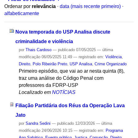
Ordenar por
relevância
·
data (mais recente primeiro)
·
alfabeticamente
Nova temporada do USP Analisa discute
criminalidade e violência
por
Thais Cardoso
—
publicado
07/05/2025
—
última
modificação
06/05/2025 11:49
— registrado em:
Violência
,
Direito
,
Polo Ribeirão Preto
,
USP Analisa
,
Crime Organizado
Primeiro episódio, que vai ao ar nesta quinta (8),
traz uma análise do Código Penal com
professores da FDRP-USP
Localizado em
NOTÍCIAS
Filiação Partidária dos Réus da Operação Lava
Jato
por
Sandra Sedini
—
publicado
12/03/2026
—
última
modificação
24/06/2026 10:15
— registrado em:
Programa
Ano Sabático
,
Evento público
,
Justiça
,
Corrupção
,
Direito
,