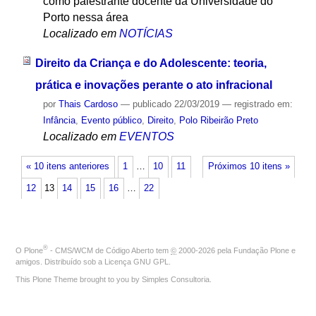
como palestrante docente da Universidade do
Porto nessa área
Localizado em
NOTÍCIAS
Direito da Criança e do Adolescente: teoria,
prática e inovações perante o ato infracional
por
Thais Cardoso
—
publicado
22/03/2019
— registrado em:
Infância
,
Evento público
,
Direito
,
Polo Ribeirão Preto
Localizado em
EVENTOS
« 10 itens anteriores
1
…
10
11
Próximos 10 itens »
12
13
14
15
16
…
22
®
O
Plone
- CMS/WCM de Código Aberto
tem
©
2000-2026 pela
Fundação Plone
e
amigos. Distribuído sob a
Licença GNU GPL
.
This Plone Theme brought to you by
Simples Consultoria
.