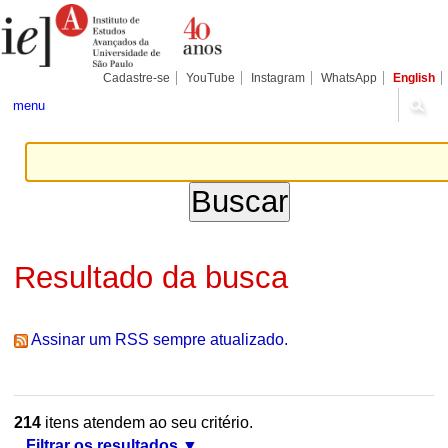
Ir
Ferramentas
Seções
para
Pessoais
o
conteúdo.
|
Cadastre-se
YouTube
Instagram
WhatsApp
English
Ir
para
menu
a
navegação
Resultado da busca
Assinar um RSS sempre atualizado.
214
itens atendem ao seu critério.
Filtrar os resultados