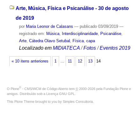
Arte, Música, Física e Psicanálise - 30 de agosto
de 2019
por
Maria Leonor de Calasans
—
publicado
03/09/2019
—
registrado em:
Música
,
Interdisciplinaridade
,
Psicanálise
,
Arte
,
Cátedra Olavo Setubal
,
Física
,
capa
Localizado em
MIDIATECA
/
Fotos
/
Eventos 2019
« 10 itens anteriores
1
…
11
12
13
14
®
O
Plone
- CMS/WCM de Código Aberto
tem
©
2000-2026 pela
Fundação Plone
e
amigos. Distribuído sob a
Licença GNU GPL
.
This Plone Theme brought to you by
Simples Consultoria
.