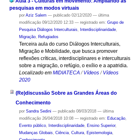
Aula 3 - Culturas em movimento: Ampliando as
pesquisas em modos virtuais
por
Aziz Salem
—
publicado
02/12/2020
—
última
modificação
09/12/2020 12:33
— registrado em:
Grupo de
Pesquisa Diálogos Interculturais
,
Interdisciplinaridade
,
Migração
,
Refugiados
Terceira aula do curso Diálogos Interculturais,
Migração e Mobilidade, que busca promover
reflexões críticas, interdisciplinares e interculturais
sobre a migração, o refúgio, o exílio e a apatridia.
Localizado em
MIDIATECA
/
Vídeos
/
Vídeos
2020
(Re)discussão Sobre as Grandes Áreas do
Conhecimento
por
Sandra Sedini
—
publicado
08/03/2018
—
última
modificação
26/04/2018 10:08
— registrado em:
Educação
,
Evento público
,
Interdisciplinaridade
,
Ensino Superior
,
Mudanças Globais
,
Ciência
,
Cultura
,
Epistemologia
,
Conhecimento