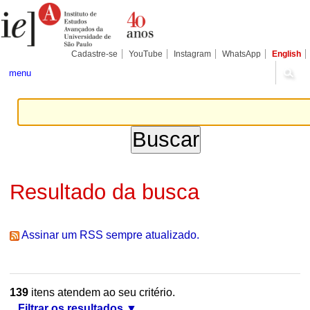
Ir
Ferramentas
Seções
para
Pessoais
o
conteúdo.
|
Cadastre-se
YouTube
Instagram
WhatsApp
English
Ir
para
menu
a
navegação
Resultado da busca
Assinar um RSS sempre atualizado.
139
itens atendem ao seu critério.
Filtrar os resultados