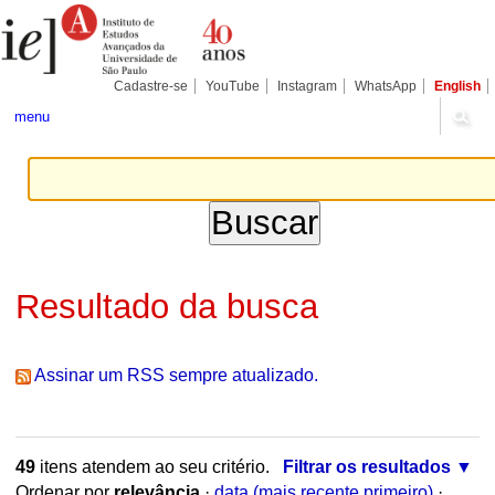
Ir
Ferramentas
Seções
para
Pessoais
o
conteúdo.
|
Cadastre-se
YouTube
Instagram
WhatsApp
English
Ir
para
menu
a
navegação
Resultado da busca
Assinar um RSS sempre atualizado.
49
itens atendem ao seu critério.
Filtrar os resultados
Ordenar por
relevância
·
data (mais recente primeiro)
·