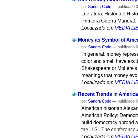
por
Sandra Codo
—
publicado
0
Literatura, História e His
Primeira Guerra Mundial.
Localizado em
MEDIA L
Money as Symbol of Ameri
por
Sandra Codo
—
publicado
0
'In general, money represe
color and smell have exci
Shakespeare or Molière's 
meanings that money evo
Localizado em
MEDIA L
Recent Trends in Americ
por
Sandra Codo
—
publicado
0
American historian Alexan
American Policy: Democra
build democracy abroad and
the U.S.. The conference 
Localizado em
MEDIA L