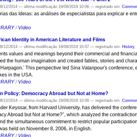
8/12/2014
—
última modificação
19/09/2019 10:06
— registrado em:
Commo
tórias das Ideias: as análises de especialistas para explicar e en
IBRARY
/
Video
can Identity in American Literature and Films
8/12/2014
—
última modificação
19/09/2019 10:07
— registrado em:
History
,
nts values ​​and meanings beyond their commercial and financial 
ted the human imagination and created fables, stories and chara
Harpagon.' This perspective led Sina Vatanpour's conference, 
kes in the USA.
IBRARY
/
Video
an Policy: Democracy Abroad but Not at Home?
8/12/2014
—
última modificação
19/09/2019 10:08
— registrado em:
Commo
der Keyssar, from Harvard University, has delivered the confer
cy Abroad but Not at Home?", which analyzed the contradiction
 the simultaneous commitment to restrict popular participation a
was held on November 8, 2006, in English.
IBRARY
/
Video