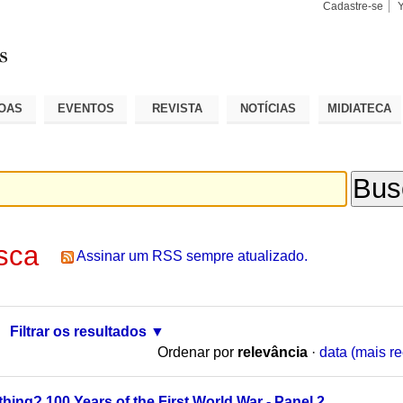
Cadastre-se
Busca
Busca
Avançad
OAS
EVENTOS
REVISTA
NOTÍCIAS
MIDIATECA
sca
Assinar um RSS sempre atualizado.
Filtrar os resultados
Ordenar por
relevância
·
data (mais re
hing? 100 Years of the First World War - Panel 2