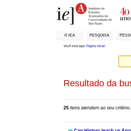
Ir
Ferramentas
Seções
para
Pessoais
o
conteúdo.
|
Ir
para
a
O IEA
PESQUISA
PESS
navegação
Você está aqui:
Página Inicial
Resultado da bu
25
itens atendem ao seu critério.
Can History teach us Anyt