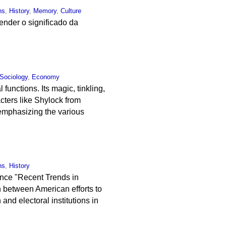
ns
,
History
,
Memory
,
Culture
tender o significado da
Sociology
,
Economy
functions. Its magic, tinkling,
cters like Shylock from
emphasizing the various
ns
,
History
ence "Recent Trends in
 between American efforts to
nd electoral institutions in