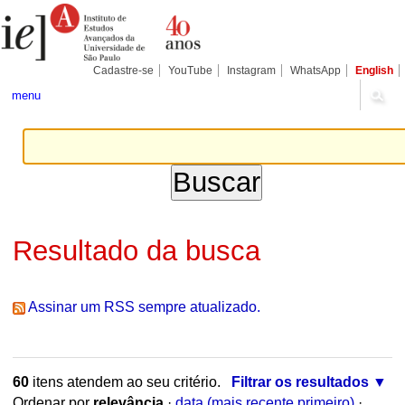
Ir
Ferramentas
Seções
para
Pessoais
o
conteúdo.
|
Cadastre-se
YouTube
Instagram
WhatsApp
English
Ir
para
menu
a
navegação
Resultado da busca
Assinar um RSS sempre atualizado.
60
itens atendem ao seu critério.
Filtrar os resultados
Ordenar por
relevância
·
data (mais recente primeiro)
·