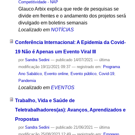
Competitividade - NAP
Glauco Arbix explica que rede de pesquisas se
divide em frentes e o andamento dos projetos será
divulgado em boletins semanais
Localizado em
NOTÍCIAS
Conferência Internacional: A Epidemia da Covid-
19 Não é Apenas um Evento Viral III
por
Sandra Sedini
—
publicado
14/07/2021
—
última
modificação
19/11/2021 09:37
— registrado em:
Programa
Ano Sabático
,
Evento online
,
Evento público
,
Covid-19
,
Pandemia
Localizado em
EVENTOS
Trabalho, Vida e Saúde de
Teletrabalhadores(as): Avanços, Aprendizados e
Propostas
por
Sandra Sedini
—
publicado
21/06/2021
—
última
modificação
25/08/2023 12:49
— registrado em:
Emprego
,