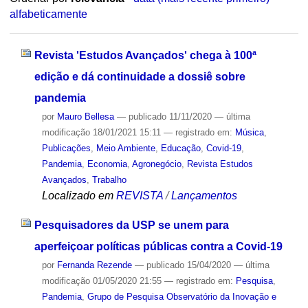
alfabeticamente
Revista 'Estudos Avançados' chega à 100ª
edição e dá continuidade a dossiê sobre
pandemia
por
Mauro Bellesa
—
publicado
11/11/2020
—
última
modificação
18/01/2021 15:11
— registrado em:
Música
,
Publicações
,
Meio Ambiente
,
Educação
,
Covid-19
,
Pandemia
,
Economia
,
Agronegócio
,
Revista Estudos
Avançados
,
Trabalho
Localizado em
REVISTA
/
Lançamentos
Pesquisadores da USP se unem para
aperfeiçoar políticas públicas contra a Covid-19
por
Fernanda Rezende
—
publicado
15/04/2020
—
última
modificação
01/05/2020 21:55
— registrado em:
Pesquisa
,
Pandemia
,
Grupo de Pesquisa Observatório da Inovação e