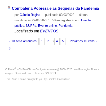
Combater a Pobreza e as Sequelas da Pandemia
por
Cláudia Regina
—
publicado
09/03/2022
—
última
modificação
27/04/2022 10:58
— registrado em:
Evento
público
,
NUPPs
,
Evento online
,
Pandemia
Localizado em
EVENTOS
« 10 itens anteriores
1
2
3
4
5
Próximos 10 itens »
6
®
O
Plone
- CMS/WCM de Código Aberto
tem
©
2000-2026 pela
Fundação Plone
e
amigos. Distribuído sob a
Licença GNU GPL
.
This Plone Theme brought to you by
Simples Consultoria
.