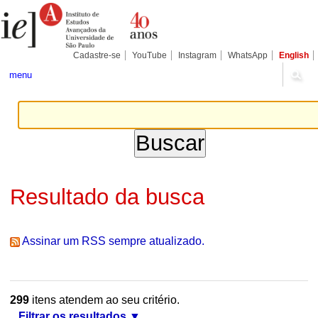
Ir
Ferramentas
Seções
para
Pessoais
o
conteúdo.
|
Cadastre-se
YouTube
Instagram
WhatsApp
English
Ir
para
menu
a
navegação
Resultado da busca
Assinar um RSS sempre atualizado.
299
itens atendem ao seu critério.
Filtrar os resultados