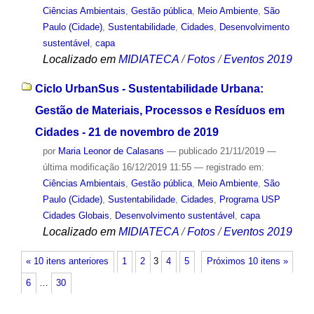
Ciências Ambientais
,
Gestão pública
,
Meio Ambiente
,
São
Paulo (Cidade)
,
Sustentabilidade
,
Cidades
,
Desenvolvimento
sustentável
,
capa
Localizado em
MIDIATECA
/
Fotos
/
Eventos 2019
Ciclo UrbanSus - Sustentabilidade Urbana:
Gestão de Materiais, Processos e Resíduos em
Cidades - 21 de novembro de 2019
por
Maria Leonor de Calasans
—
publicado
21/11/2019
—
última modificação
16/12/2019 11:55
— registrado em:
Ciências Ambientais
,
Gestão pública
,
Meio Ambiente
,
São
Paulo (Cidade)
,
Sustentabilidade
,
Cidades
,
Programa USP
Cidades Globais
,
Desenvolvimento sustentável
,
capa
Localizado em
MIDIATECA
/
Fotos
/
Eventos 2019
« 10 itens anteriores
1
2
3
4
5
Próximos 10 itens »
6
…
30