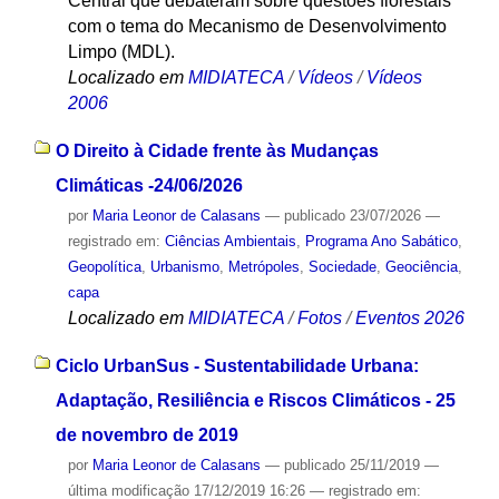
Central que debateram sobre questões florestais
com o tema do Mecanismo de Desenvolvimento
Limpo (MDL).
Localizado em
MIDIATECA
/
Vídeos
/
Vídeos
2006
O Direito à Cidade frente às Mudanças
Climáticas -24/06/2026
por
Maria Leonor de Calasans
—
publicado
23/07/2026
—
registrado em:
Ciências Ambientais
,
Programa Ano Sabático
,
Geopolítica
,
Urbanismo
,
Metrópoles
,
Sociedade
,
Geociência
,
capa
Localizado em
MIDIATECA
/
Fotos
/
Eventos 2026
Ciclo UrbanSus - Sustentabilidade Urbana:
Adaptação, Resiliência e Riscos Climáticos - 25
de novembro de 2019
por
Maria Leonor de Calasans
—
publicado
25/11/2019
—
última modificação
17/12/2019 16:26
— registrado em: