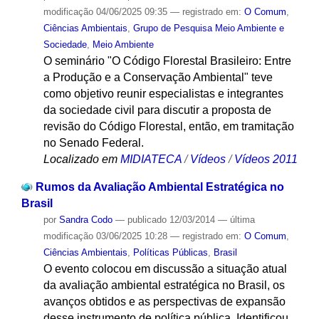
modificação
04/06/2025 09:35
— registrado em:
O Comum
,
Ciências Ambientais
,
Grupo de Pesquisa Meio Ambiente e
Sociedade
,
Meio Ambiente
O seminário "O Código Florestal Brasileiro: Entre
a Produção e a Conservação Ambiental" teve
como objetivo reunir especialistas e integrantes
da sociedade civil para discutir a proposta de
revisão do Código Florestal, então, em tramitação
no Senado Federal.
Localizado em
MIDIATECA
/
Vídeos
/
Vídeos 2011
Rumos da Avaliação Ambiental Estratégica no
Brasil
por
Sandra Codo
—
publicado
12/03/2014
—
última
modificação
03/06/2025 10:28
— registrado em:
O Comum
,
Ciências Ambientais
,
Políticas Públicas
,
Brasil
O evento colocou em discussão a situação atual
da avaliação ambiental estratégica no Brasil, os
avanços obtidos e as perspectivas de expansão
desse instrumento de política pública. Identificou,