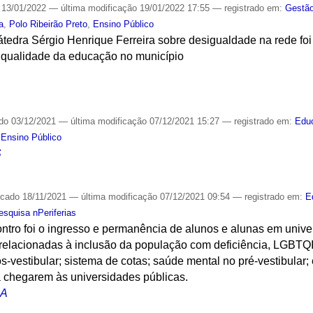
13/01/2022
—
última modificação
19/01/2022 17:55
— registrado em:
Gestão
a
,
Polo Ribeirão Preto
,
Ensino Público
tedra Sérgio Henrique Ferreira sobre desigualdade na rede foi
 qualidade da educação no município
S
ado
03/12/2021
—
última modificação
07/12/2021 15:27
— registrado em:
Edu
,
Ensino Público
S
icado
18/11/2021
—
última modificação
07/12/2021 09:54
— registrado em:
E
squisa nPeriferias
ontro foi o ingresso e permanência de alunos e alunas em univ
relacionadas à inclusão da população com deficiência, LGBTQIA
pós-vestibular; sistema de cotas; saúde mental no pré-vestibular
a chegarem às universidades públicas.
CA