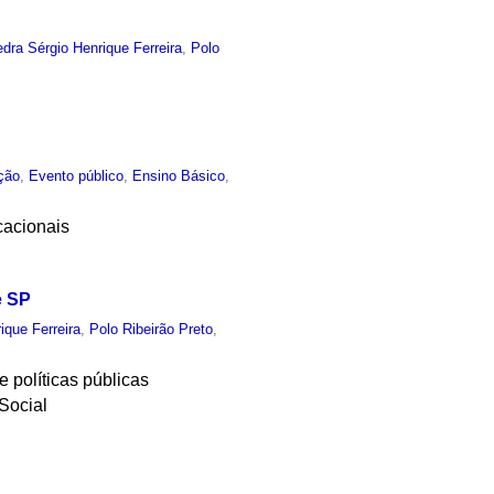
dra Sérgio Henrique Ferreira
,
Polo
ção
,
Evento público
,
Ensino Básico
,
cacionais
e SP
ique Ferreira
,
Polo Ribeirão Preto
,
e políticas públicas
 Social