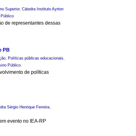
no Superior
,
Cátedra Instituto Ayrton
 Público
ção de representantes dessas
e PB
ção
,
Políticas públicas educacionais
,
sino Público
volvimento de políticas
dra Sérgio Henrique Ferreira
,
a em evento no IEA-RP