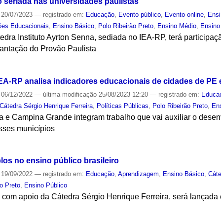
o seriada nas universidades paulistas
20/07/2023
— registrado em:
Educação
,
Evento público
,
Evento online
,
Ensi
ões Educacionais
,
Ensino Básico
,
Polo Ribeirão Preto
,
Ensino Médio
,
Ensino
edra Instituto Ayrton Senna, sediada no IEA-RP, terá participa
plantação do Provão Paulista
S
EA-RP analisa indicadores educacionais de cidades de PE 
06/12/2022
—
última modificação
25/08/2023 12:20
— registrado em:
Educa
Cátedra Sérgio Henrique Ferreira
,
Políticas Públicas
,
Polo Ribeirão Preto
,
En
a e Campina Grande integram trabalho que vai auxiliar o desen
sses municípios
S
os no ensino público brasileiro
19/09/2022
— registrado em:
Educação
,
Aprendizagem
,
Ensino Básico
,
Cáte
ão Preto
,
Ensino Público
e com apoio da Cátedra Sérgio Henrique Ferreira, será lançad
S