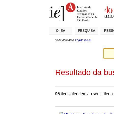
Ir
Ferramentas
Seções
para
Pessoais
o
conteúdo.
|
Ir
para
a
O IEA
PESQUISA
PESS
navegação
Você está aqui:
Página Inicial
Resultado da bu
95
itens atendem ao seu critério.