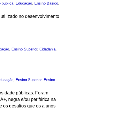
 pública
,
Educação
,
Ensino Básico
,
 utilizado no desenvolvimento
cação
,
Ensino Superior
,
Cidadania
,
ducação
,
Ensino Superior
,
Ensino
ersidade públicas. Foram
+, negra e/ou periférica na
; e os desafios que os alunos