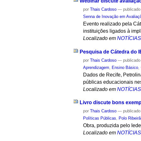
Webinar discute avaliaçã
por
Thais Cardoso
—
publicado
Senna de Inovação em Avaliaç
Evento realizado pela Cát
instituições ligados à im
Localizado em
NOTÍCIA
Pesquisa de Cátedra do I
por
Thais Cardoso
—
publicado
Aprendizagem
,
Ensino Básico
,
Dados de Recife, Petrolin
públicas educacionais ne
Localizado em
NOTÍCIA
Livro discute bons exempl
por
Thais Cardoso
—
publicado
Políticas Públicas
,
Polo Ribeir
Obra, produzida pelo Ied
Localizado em
NOTÍCIA