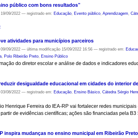
sino público com bons resultados”
19/09/2022
— registrado em:
Educação
,
Evento público
,
Aprendizagem
,
Cáte
S
e atividades para municípios parceiros
09/09/2022
—
última modificação
15/09/2022 16:56
— registrado em:
Educa
a
,
Polo Ribeirão Preto
,
Ensino Público
ormação do diretor escolar e análise de dados e indicadores edu
S
reduzir desigualdade educacional em cidades do interior d
03/08/2022
— registrado em:
Educação
,
Ensino Básico
,
Cátedra Sérgio Henr
io Henrique Ferreira do IEA-RP vai fortalecer redes municipais 
partir de evidências científicas; ações são financiadas pela B3
S
P inspira mudanças no ensino municipal em Ribeirão Preto