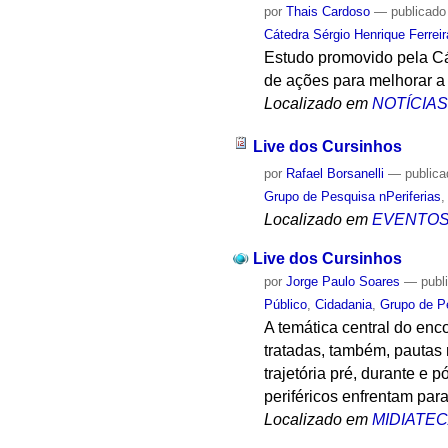
por
Thais Cardoso
—
publicado
Cátedra Sérgio Henrique Ferreir
Estudo promovido pela Cá
de ações para melhorar a
Localizado em
NOTÍCIA
Live dos Cursinhos
por
Rafael Borsanelli
—
public
Grupo de Pesquisa nPeriferias
Localizado em
EVENTO
Live dos Cursinhos
por
Jorge Paulo Soares
—
publ
Público
,
Cidadania
,
Grupo de Pe
A temática central do enc
tratadas, também, pautas 
trajetória pré, durante e 
periféricos enfrentam par
Localizado em
MIDIATE