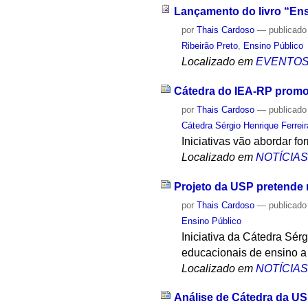
Lançamento do livro “En
por
Thais Cardoso
—
publicado
Ribeirão Preto
,
Ensino Público
Localizado em
EVENTO
Cátedra do IEA-RP promov
por
Thais Cardoso
—
publicado
Cátedra Sérgio Henrique Ferreir
Iniciativas vão abordar f
Localizado em
NOTÍCIA
Projeto da USP pretende 
por
Thais Cardoso
—
publicado
Ensino Público
Iniciativa da Cátedra Sérg
educacionais de ensino a 
Localizado em
NOTÍCIA
Análise de Cátedra da US