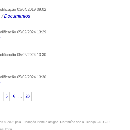
odificação
03/04/2019 09:02
S
/
Documentos
odificação
05/02/2024 13:29
S
odificação
05/02/2024 13:30
S
odificação
05/02/2024 13:30
S
5
6
…
28
000-2026 pela
Fundação Plone
e amigos. Distribuído sob a
Licença GNU GPL
.
nsultoria
.