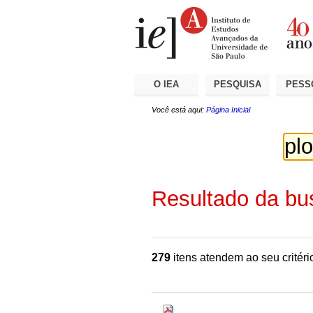
Ir
Ferramentas
Seções
para
Pessoais
o
conteúdo.
|
Ir
para
a
O IEA
PESQUISA
PESS
navegação
Você está aqui:
Página Inicial
Resultado da bu
279
itens atendem ao seu critéri