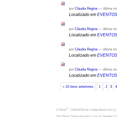
por
Cláudia Regina
—
última m
Localizado em
EVENTO
por
Cláudia Regina
—
última m
Localizado em
EVENTO
por
Cláudia Regina
—
última m
Localizado em
EVENTO
por
Cláudia Regina
—
última m
Localizado em
EVENTO
« 10 itens anteriores
1
2
3
4
®
O
Plone
- CMS/WCM de Código Aberto
tem
©
2
This Plone Theme brought to you by
Simples Co