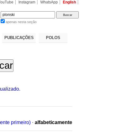
YouTube
Instagram
WhatsApp
English
apenas nesta seção
a…
PUBLICAÇÕES
POLOS
ualizado.
ente primeiro)
·
alfabeticamente