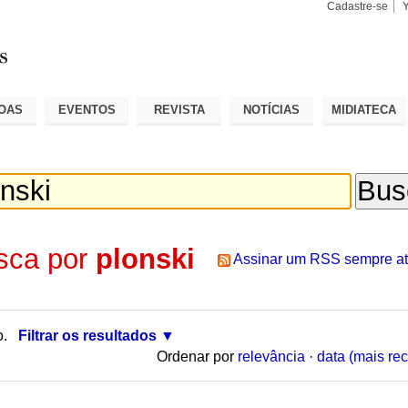
Cadastre-se
Busca
Busca
Avançad
OAS
EVENTOS
REVISTA
NOTÍCIAS
MIDIATECA
sca por
plonski
Assinar um RSS sempre at
o.
Filtrar os resultados
Ordenar por
relevância
·
data (mais rec