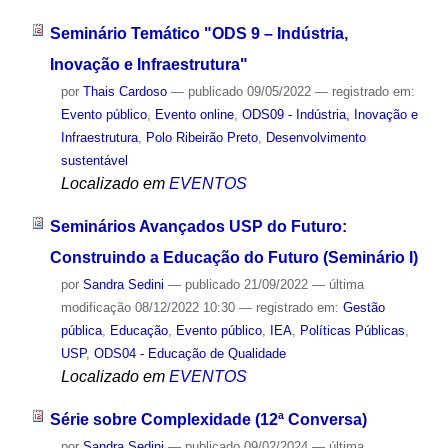
Seminário Temático "ODS 9 – Indústria,
Inovação e Infraestrutura"
por
Thais Cardoso
—
publicado
09/05/2022
— registrado em:
Evento público
,
Evento online
,
ODS09 - Indústria, Inovação e
Infraestrutura
,
Polo Ribeirão Preto
,
Desenvolvimento
sustentável
Localizado em
EVENTOS
Seminários Avançados USP do Futuro:
Construindo a Educação do Futuro (Seminário I)
por
Sandra Sedini
—
publicado
21/09/2022
—
última
modificação
08/12/2022 10:30
— registrado em:
Gestão
pública
,
Educação
,
Evento público
,
IEA
,
Políticas Públicas
,
USP
,
ODS04 - Educação de Qualidade
Localizado em
EVENTOS
Série sobre Complexidade (12ª Conversa)
por
Sandra Sedini
—
publicado
09/02/2024
—
última