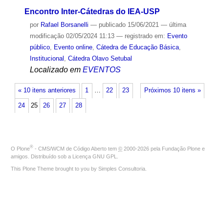
Encontro Inter-Cátedras do IEA-USP
por
Rafael Borsanelli
—
publicado
15/06/2021
—
última
modificação
02/05/2024 11:13
— registrado em:
Evento
público
,
Evento online
,
Cátedra de Educação Básica
,
Institucional
,
Cátedra Olavo Setubal
Localizado em
EVENTOS
« 10 itens anteriores
1
…
22
23
Próximos 10 itens »
24
25
26
27
28
®
O
Plone
- CMS/WCM de Código Aberto
tem
©
2000-2026 pela
Fundação Plone
e
amigos. Distribuído sob a
Licença GNU GPL
.
This Plone Theme brought to you by
Simples Consultoria
.