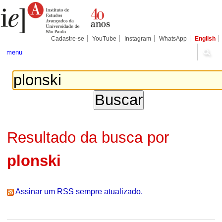
Ir
Ferramentas
Seções
para
Pessoais
o
conteúdo.
|
Cadastre-se
YouTube
Instagram
WhatsApp
English
Ir
para
menu
a
navegação
Resultado da busca por
plonski
Assinar um RSS sempre atualizado.